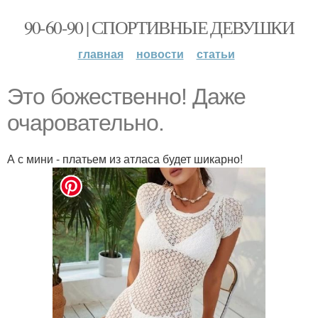
90-60-90 | СПОРТИВНЫЕ ДЕВУШКИ
главная
новости
статьи
Это божественно! Даже
очаровательно.
А с мини - платьем из атласа будет шикарно!