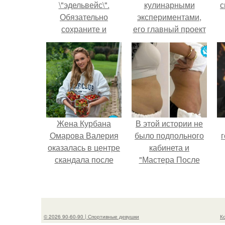
\"эдельвейс\".
кулинарными
с
Обязательно
экспериментами,
сохраните и
его главный проект
попробуйте.
сделал серьёзный
шаг вперёд.
Жена Курбана
В этой истории не
Омарова Валерия
было подпольного
г
оказалась в центре
кабинета и
скандала после
"Мастера После
визита блогера
Двухнедельных
Марины ильиной в
Курсов".
её
косметологическую
© 2026 90-60-90 | Спортивные девушки
К
клинику.