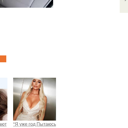
ают
"Я уже год Пытаюсь