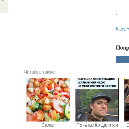
.
https:
Понр
Читайте также
Салат
Пока актёр делится