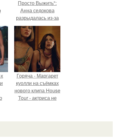
Просто Выжить":
о
Анна седокова
разрыдалась из-за
жесткой травли и
проклятий в сети.
-х
Горяча - Маргарет
ли
куолли на съёмках
нового клипа House
о
Tour - актриса не
только появилась в
кадре, но и
м
выступила в роли
й
сорежиссёра
сти.
проекта.