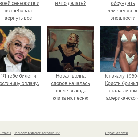
воей сеньорите и
и что делать?
обсуждать
потребовал
изменения в
вернуть все
внешности
подарки.
актрисы.
"Я тебе билет и
Новая волна
К началу 1980
остиницу оплачу.
споров началась
Кристи бринк
после выхода
стала лицом
клипа на песню
американског
Petal.
моделинга и
главным
воплощение
естественно
онтакты
Пользовательское соглашение
Обратная связь
привлекательно