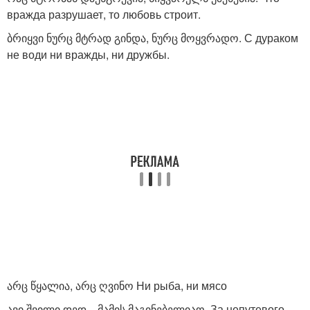
вражда разрушает, то любовь строит.
ბრიყვი ნურც მტრად გინდა, ნურც მოყვრადო. С дураком
не води ни вражды, ни дружбы.
არც წყალია, არც ღვინო Ни рыба, ни мясо
ავი შვილი დედ—მამის მაგინებელიაო. За непутевого