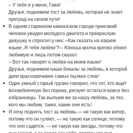
– У тебя и у меня, Гиви!
Друзья, поднимем тост за любовь, которая не знает
преград на своем пути!
В одном старинном кавказском городе приезжий
человек увидел молодого джигита и прекрасную
девушку и спросил у них: «Как сказать на вашем
языке „Я тебя люблю”?». Юноша молча крепко обнял
любимую и лишь потом сказал:
– Вот так говорят о любви на моем языке!
Друзья, поднимем наши бокалы за любовь, в которой
дело красноречивее самых пылких слов!
Один умный старый грузин говорил, что тот, кто ищет
возлюбленную без порока, рискует остаться вовсе без
избранницы. Так выпьем же за нашу любовь, за тех,
кого мы любим, таких, какие они есть!
Я хочу поднять тост за любовь — не такую как ветер,
потому что он гуляет, — не такую как солнце, потому
что оно садится, — не такую как звезды, потому что
они гаснут, а за такую как небо, потому что оно