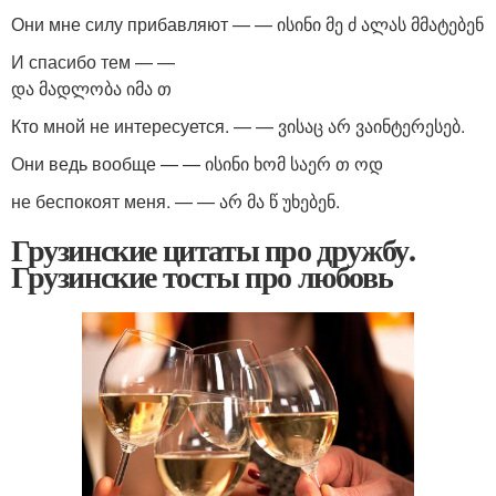
Они мне силу прибавляют — — ისინი მე ძ ალას მმატებენ
И спасибо тем — —
და მადლობა იმა თ
Кто мной не интересуется. — — ვისაც არ ვაინტერესებ.
Они ведь вообще — — ისინი ხომ საერ თ ოდ
не беспокоят меня. — — არ მა წ უხებენ.
Грузинские цитаты про дружбу.
Грузинские тосты про любовь