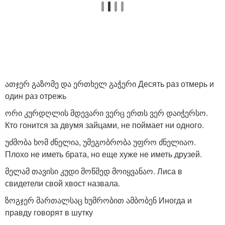
ათჯერ გაზომე და ერთხელ გაჭერი Десять раз отмерь и
один раз отрежь
ორი კურდღლის მდევარი ვერც ერთს ვერ დაიჭერსო.
Кто гонится за двумя зайцами, не поймает ни одного.
უძმობა ხომ ძნელია, უმეგობრობა უფრო ძნელიაო.
Плохо не иметь брата, но еще хуже не иметь друзей.
მელამ თავისი კუდი მოწმედ მოიყვანაო. Лиса в
свидетели свой хвост назвала.
ზოგჯერ მართალსაც ხუმრობით ამბობენ Иногда и
правду говорят в шутку