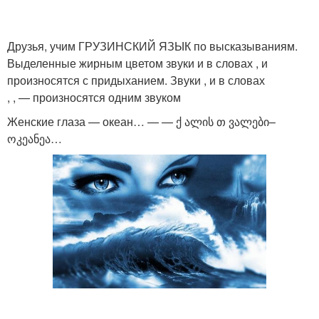
Друзья, учим ГРУЗИНСКИЙ ЯЗЫК по высказываниям.
Выделенные жирным цветом звуки и в словах , и
произносятся с придыханием. Звуки , и в словах
, , — произносятся одним звуком
Женские глаза — океан… — — ქ ალის თ ვალები–
ოკეანეა…