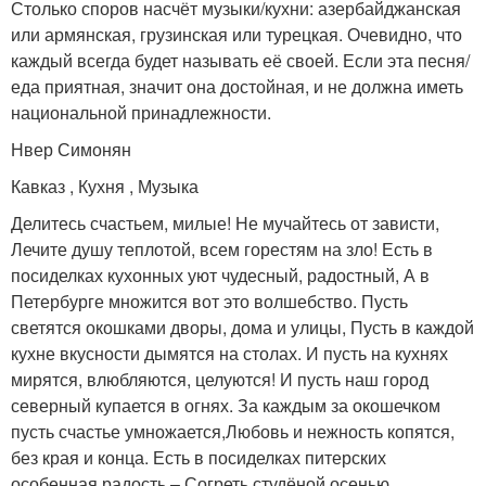
Столько споров насчёт музыки/кухни: азербайджанская
или армянская, грузинская или турецкая. Очевидно, что
каждый всегда будет называть её своей. Если эта песня/
еда приятная, значит она достойная, и не должна иметь
национальной принадлежности.
Нвер Симонян
Кавказ , Кухня , Музыка
Делитесь счастьем, милые! Не мучайтесь от зависти,
Лечите душу теплотой, всем горестям на зло! Есть в
посиделках кухонных уют чудесный, радостный, А в
Петербурге множится вот это волшебство. Пусть
светятся окошками дворы, дома и улицы, Пусть в каждой
кухне вкусности дымятся на столах. И пусть на кухнях
мирятся, влюбляются, целуются! И пусть наш город
северный купается в огнях. За каждым за окошечком
пусть счастье умножается,Любовь и нежность копятся,
без края и конца. Есть в посиделках питерских
особенная радость – Согреть студёной осенью