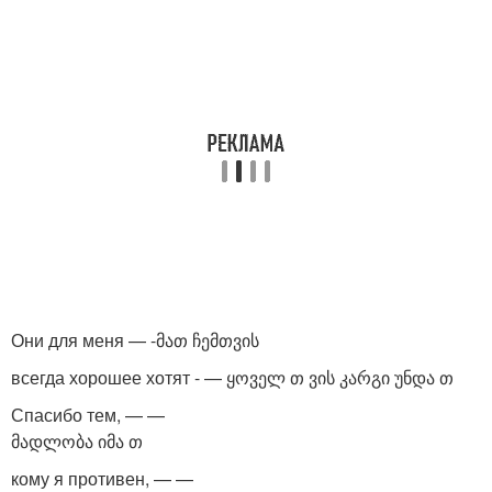
Они для меня — -მათ ჩემთვის
всегда хорошее хотят - — ყოველ თ ვის კარგი უნდა თ
Спасибо тем, — —
მადლობა იმა თ
кому я противен, — —