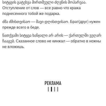
სიტყვის გატეხვა მირთმეული ძღვნის მოპარვაა.
Отступление от слов — все равно что кража
поднесенного тобой же подарка.
ძმა ძმისთვისაო — შავი დღისთვისაო. Брат(друг) нужен
прежде всего в беде.
ნათქვამი სიტყვა ხანჯალი არ არის — ქართულში ვეღარ
ჩააგებ. Сказанное слово не кинжал — обратно в ножны
не вложишь.