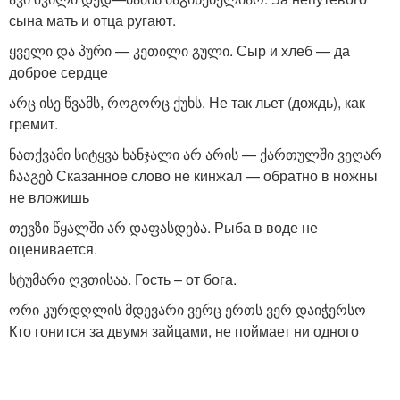
сына мать и отца ругают.
ყველი და პური — კეთილი გული. Сыр и хлеб — да
доброе сердце
არც ისე წვამს, როგორც ქუხს. Не так льет (дождь), как
гремит.
ნათქვამი სიტყვა ხანჯალი არ არის — ქართულში ვეღარ
ჩააგებ Сказанное слово не кинжал — обратно в ножны
не вложишь
თევზი წყალში არ დაფასდება. Рыба в воде не
оценивается.
სტუმარი ღვთისაა. Гость – от бога.
ორი კურდღლის მდევარი ვერც ერთს ვერ დაიჭერსო
Кто гонится за двумя зайцами, не поймает ни одного