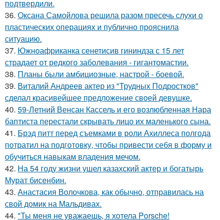
подтвердили.
36.
Оксана Самойлова решила разом пресечь слухи о
пластических операциях и публично прояснила
ситуацию.
37.
Южноафриканка сенетисив гининдза с 15 лет
страдает от редкого заболевания - гигантомастии.
38.
Планы были амбициозные, настрой - боевой.
39.
Виталий Андреев актер из "Трудных Подростков"
сделал красивейшее предложение своей девушке.
40.
59-Летний Венсан Кассель и его возлюбленная Нара
баптиста перестали скрывать лицо их маленького сына.
41.
Брэд питт перед съемками в роли Ахиллеса полгода
потратил на подготовку, чтобы привести себя в форму и
обучиться навыкам владения мечом.
42.
На 54 году жизни ушел казахский актер и богатырь
Мурат бисенбин.
43.
Анастасия Волочкова, как обычно, отправилась на
свой домик на Мальдивах.
44.
"Ты меня не уважаешь, я хотела Porsche!