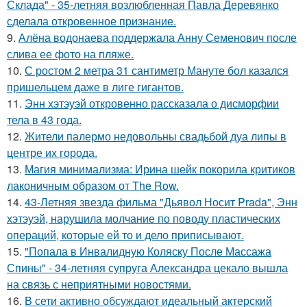
Склада" - 35-летняя возлюбленная Павла Деревянко
сделала откровенное признание.
9.
Алёна водонаева поддержала Анну Семенович после
слива ее фото на пляже.
10.
С ростом 2 метра 31 сантиметр Мануте бол казался
пришельцем даже в лиге гигантов.
11.
Энн хэтэуэй откровенно рассказала о дисморфии
тела в 43 года.
12.
Жители палермо недовольны свадьбой дуа липы в
центре их города.
13.
Магия минимализма: Ирина шейк покорила критиков
лаконичным образом от The Row.
14.
43-Летняя звезда фильма "Дьявол Носит Prada", Энн
хэтэуэй, нарушила молчание по поводу пластических
операций, которые ей то и дело приписывают.
15.
"Попала в Инвалидную Коляску После Массажа
Спины" - 34-летняя супруга Александра цекало вышла
на связь с неприятными новостями.
16.
В сети активно обсуждают идеальный актерский