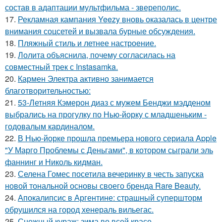
состав в адаптации мультфильма - звереполис.
17.
Рекламная кампания Yeezy вновь оказалась в центре
внимания соцсетей и вызвала бурные обсуждения.
18.
Пляжный стиль и летнее настроение.
19.
Лолита объяснила, почему согласилась на
совместный трек с Instasamka.
20.
Кармен Электра активно занимается
благотворительностью:
21.
53-Летняя Кэмерон диаз с мужем Бенджи мэдденом
выбрались на прогулку по Нью-йорку с младшеньким -
годовалым кардиналом.
22.
В Нью-йорке прошла премьера нового сериала Apple
"У Марго Проблемы с Деньгами", в котором сыграли эль
фаннинг и Николь кидман.
23.
Селена Гомес посетила вечеринку в честь запуска
новой тональной основы своего бренда Rare Beauty.
24.
Апокалипсис в Аргентине: страшный супершторм
обрушился на город хенераль вильегас.
25.
Снежный кураж: зима во всей красе.