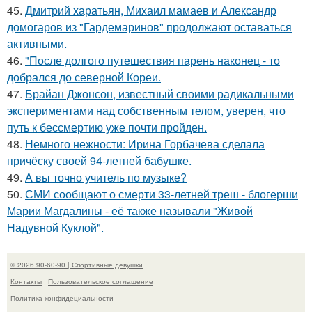
45.
Дмитрий харатьян, Михаил мамаев и Александр
домогаров из "Гардемаринов" продолжают оставаться
активными.
46.
"После долгого путешествия парень наконец - то
добрался до северной Кореи.
47.
Брайан Джонсон, известный своими радикальными
экспериментами над собственным телом, уверен, что
путь к бессмертию уже почти пройден.
48.
Немного нежности: Ирина Горбачева сделала
причёску своей 94-летней бабушке.
49.
А вы точно учитель по музыке?
50.
СМИ сообщают о смерти 33-летней треш - блогерши
Марии Магдалины - её также называли "Живой
Надувной Куклой".
© 2026 90-60-90 | Спортивные девушки
Контакты
Пользовательское соглашение
Политика конфидециальности