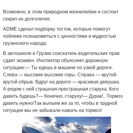
Возможно, в этом природном жизнелюбии и состоит
секрет их долголетия.
ADME сделал подборку тостов, которые помогут
поближе познакомиться с ценностями и мудростью
грузинского народа.
В автошколе в Грузии соискатель водительских прав
сдает экзамен. Инспектор объясняет дорожную
ситуацию:— Ты едешь в машине по узкой дороге.
Слева — высокие-высокие горы. Справа — кpутой-
кpутой обрыв. Вдруг на дороге — кpасивая девушка.
А рядом с ней стpашная-пpестpашная старуха. Кого
давить будешь?— Конечно, старуху!— Дурак!.. Тормоз
давить нужно!Так выпьем же за то, чтобы в трудной
ситуации мы не забывали нажать на тормоз!