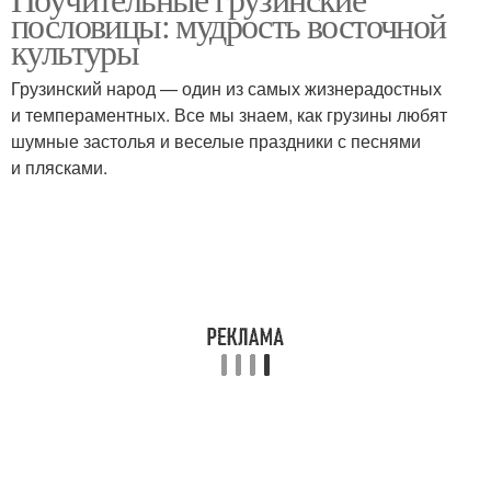
Грузинские тосты
пословицы: мудрость восточной
культуры
Грузинский народ — один из самых жизнерадостных
и темпераментных. Все мы знаем, как грузины любят
шумные застолья и веселые праздники с песнями
и плясками.