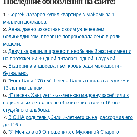
Последние обновления на сайте:
1.
Сергей Лазарев купил квартиру в Майами за 1
миллион долларов.
2.
Анна, давно известная своим увлечением
бодибилдингом, впервые попробовала себя в роли
модели.
3.
Девушка решила провести необычный эксперимент и
на протяжении 30 дней питалась одной шаурмой.
4.
Екатерина андреева пьёт кровь ради молодости -
буквально.
5.
"Рост Вани 175 см": Елена Ваенга снялась с мужем и
13-летним сыном.
6.
"Плесень Хайпует" - 67-летнюю мадонну захейтили в
социальных сетях после объявления своего 15-ого
студийного альбома.
7.
В США родители убили 7-летнего сына, раскормив его
до 116 кг.
8.
"Я Мечтала об Отношениях с Мужчиной Старого