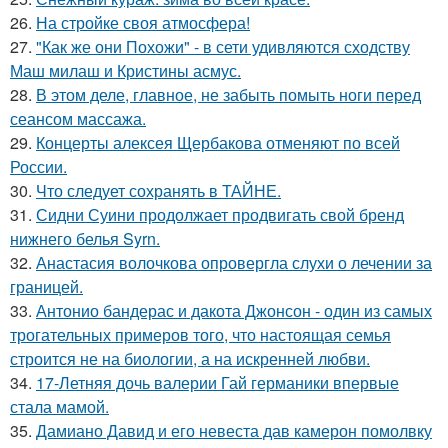
26.
На стройке своя атмосфера!
27.
"Как же они Похожи" - в сети удивляются сходству
Маш милаш и Кристины асмус.
28.
В этом деле, главное, не забыть помыть ноги перед
сеансом массажа.
29.
Концерты алексея Щербакова отменяют по всей
России.
30.
Что следует сохранять в ТАЙНЕ.
31.
Сидни Суини продолжает продвигать свой бренд
нижнего белья Syrn.
32.
Анастасия волочкова опровергла слухи о лечении за
границей.
33.
Антонио бандерас и дакота Джонсон - один из самых
трогательных примеров того, что настоящая семья
строится не на биологии, а на искренней любви.
34.
17-Летняя дочь валерии Гай германики впервые
стала мамой.
35.
Дамиано Давид и его невеста дав камерон помолвку