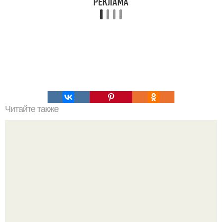
Читайте также
Что нужно делать девушке каждый день. 9 вещей,
которые идеальная женщина делает каждый день