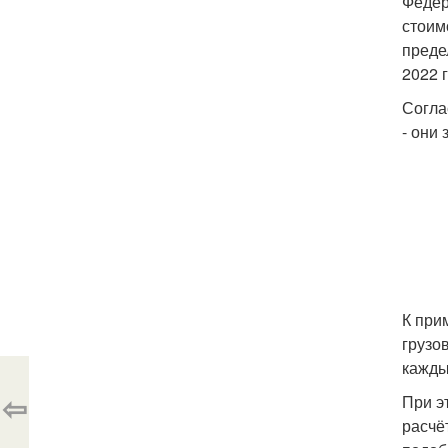
Федер
стоим
преде
2022 
Согла
- они 
К при
грузо
кажды
⇦
При э
расчё