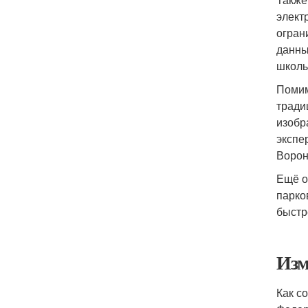
элект
огран
данны
школь
Помим
тради
изобр
экспе
Ворон
Ещё о
парко
быстр
Изм
Как с