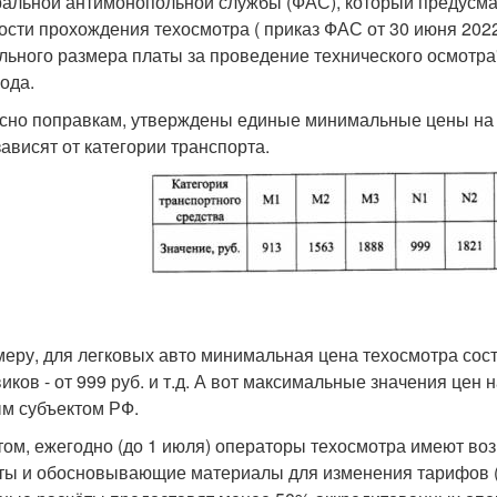
альной антимонопольной службы (ФАС), который предусма
ости прохождения техосмотра ( приказ ФАС от 30 июня 2022
льного размера платы за проведение технического осмотра" 
года.
сно поправкам, утверждены единые минимальные цены на 
зависят от категории транспорта.
меру, для легковых авто минимальная цена техосмотра состав
виков - от 999 руб. и т.д. А вот максимальные значения цен
м субъектом РФ.
том, ежегодно (до 1 июля) операторы техосмотра имеют во
ты и обосновывающие материалы для изменения тарифов (за