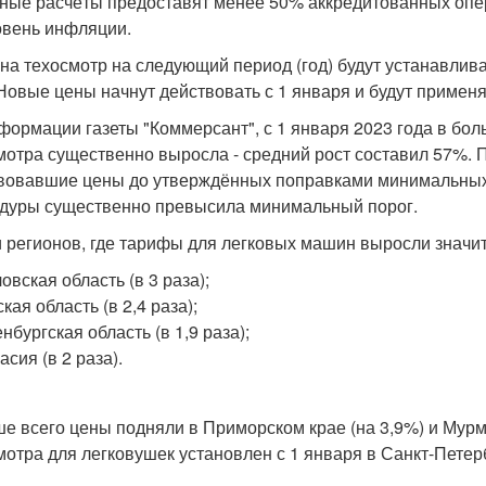
ные расчёты предоставят менее 50% аккредитованных опер
овень инфляции.
на техосмотр на следующий период (год) будут устанавлив
 Новые цены начнут действовать с 1 января и будут применя
формации газеты "Коммерсант", с 1 января 2023 года в бо
мотра существенно выросла - средний рост составил 57%. 
вовавшие цены до утверждённых поправками минимальных з
дуры существенно превысила минимальный порог.
 регионов, где тарифы для легковых машин выросли значит
овская область (в 3 раза);
кая область (в 2,4 раза);
нбургская область (в 1,9 раза);
асия (в 2 раза).
е всего цены подняли в Приморском крае (на 3,9%) и Мурм
мотра для легковушек установлен с 1 января в Санкт-Петерб