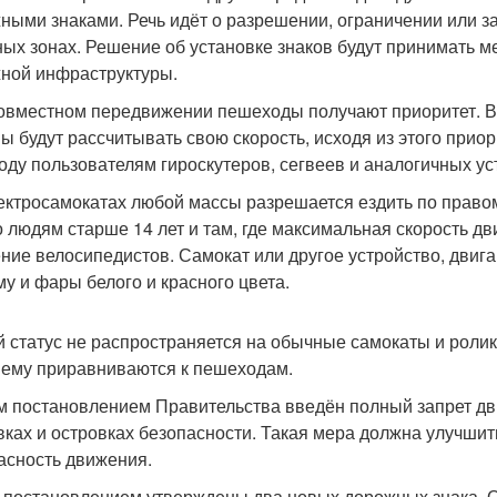
ными знаками. Речь идёт о разрешении, ограничении или з
ных зонах. Решение об установке знаков будут принимать м
ной инфраструктуры.
овместном передвижении пешеходы получают приоритет. В
ы будут рассчитывать свою скорость, исходя из этого прио
оду пользователям гироскутеров, сегвеев и аналогичных ус
ектросамокатах любой массы разрешается ездить по правом
 людям старше 14 лет и там, где максимальная скорость дв
ние велосипедистов. Самокат или другое устройство, двиг
му и фары белого и красного цвета.
 статус не распространяется на обычные самокаты и ролик
ему приравниваются к пешеходам.
 постановлением Правительства введён полный запрет дв
вках и островках безопасности. Такая мера должна улучшит
асность движения.
 постановлением утверждены два новых дорожных знака. Од