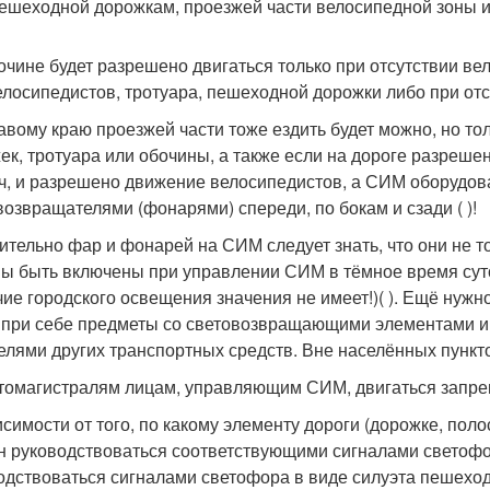
ешеходной дорожкам, проезжей части велосипедной зоны ил
очине будет разрешено двигаться только при отсутствии в
елосипедистов, тротуара, пешеходной дорожки либо при отсу
авому краю проезжей части тоже ездить будет можно, но то
ек, тротуара или обочины, а также если на дороге разреше
/ч, и разрешено движение велосипедистов, а СИМ оборудов
возвращателями (фонарями) спереди, по бокам и сзади ( )!
ительно фар и фонарей на СИМ следует знать, что они не т
ы быть включены при управлении СИМ в тёмное время суто
чие городского освещения значения не имеет!)( ). Ещё нужн
 при себе предметы со световозвращающими элементами и 
елями других транспортных средств. Вне населённых пункто
томагистралям лицам, управляющим СИМ, двигаться запреща
исимости от того, по какому элементу дороги (дорожке, пол
н руководствоваться соответствующими сигналами светофор
одствоваться сигналами светофора в виде силуэта пешеход