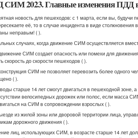
 СИМ 2023. Главные изменения ПДД
ятная новость для пешеходов: с 1 марта, если вы, будучи
ересекаете её, то в случае инцидента в виде столкновения 
аны неправым! ( ).
альных случаях, когда движение СИМ осуществляется вмес
движение СИМ создает опасность или помехи для движени
ь скорость до скорости пешеходов ( ).
конструкция СИМ не позволяет перевозить более одного челов
ено ( ).
оды старше 14 лет смогут двигаться в пешеходной зоне, 
тсутствии велосипедных дорожек или полос, если масса СИМ
вигаться на СИМ в сопровождении взрослых ( ).
ыезде из жилой зоны или дворовой территории лица, упра
никам дорожного движения ( ).
ние лиц, использующих СИМ, в возрасте старше 14 лет до