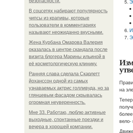
безопасности.
Э
В соцсетях набирают популярность
чипсы из крапивы, которые
пользователи в комментариях
И
называют неожиданно вкусными.
Э
Жена Курбана Омарова Валерия
оказалась в центре скандала после
визита блогера Марины ильиной в
Изм
её косметологическую клинику.
утв
Ранняя слава сделала Скарлетт
йоханссон одной из самых
Прави
узнаваемых актрис голливуда, но за
на эл
глянцевым фасадом скрывалась
Тепер
огромная неуверенность.
получ
Мне 33. Работаю, люблю активные
более
выходные, спонтанные поездки и
вело-
вечера в хорошей компании.
Движе