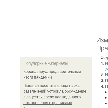
Изм
Пра
Сод
И
Популярные материалы
д
Коронавирус: предварительные
И
итоги пандемии
П
Пышная посетительница парка
П
развлечений устроила обсуждение
в соцсетях после неожиданного
столкновения с правилами