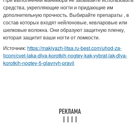
средства, укрепляющие ногти и придающие им
дополнительную прочность. Выбирайте препараты , в
состав которых входят нейлоновые, кевларовые или
шелковые волокна. Они образуют защитную пленку,
которая защитит ваши ногти от ломкости.
Источник:
https://makiyazh-litsa.ru-best.com/uhod-za-
licom/cvet-laka-dlya-korotkih-nogtey-kak-vybrat-lak-dlya-
korotkih-nogtey-5-glavnyh-pravil