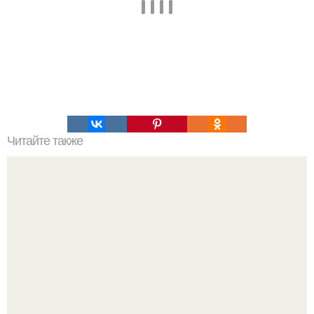
Читайте также
Куриный шницель. 2 окорочка куриные, 2 яйца, 3-4 ст.