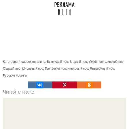
Категории:
Человек по длине
,
Выпуклый нос
,
Впалый нос
,
Узкий нос
,
Широкий нос
,
Гладкий нос
,
Мясистый нос
,
Греческий нос
,
Курносый нос
,
Ястребиный нос
,
Русские носовы
Читайте также