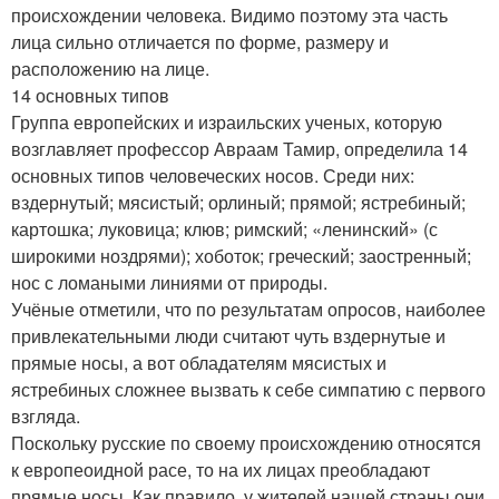
происхождении человека. Видимо поэтому эта часть
лица сильно отличается по форме, размеру и
расположению на лице.
14 основных типов
Группа европейских и израильских ученых, которую
возглавляет профессор Авраам Тамир, определила 14
основных типов человеческих носов. Среди них:
вздернутый; мясистый; орлиный; прямой; ястребиный;
картошка; луковица; клюв; римский; «ленинский» (с
широкими ноздрями); хоботок; греческий; заостренный;
нос с ломаными линиями от природы.
Учёные отметили, что по результатам опросов, наиболее
привлекательными люди считают чуть вздернутые и
прямые носы, а вот обладателям мясистых и
ястребиных сложнее вызвать к себе симпатию с первого
взгляда.
Поскольку русские по своему происхождению относятся
к европеоидной расе, то на их лицах преобладают
прямые носы. Как правило, у жителей нашей страны они