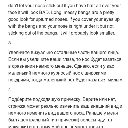
don't let your nose stick out if you have hair all over your
face It will look BAD. Long, messy bangs are a pretty
good look for upturned noses. If you cover your eyes up
with the bangs and your nose is right under it but not
sticking out of the bangs, it will probably look smaller.
3
Увеличьте визуально остальные части вашего лица.
Если вы увеличите ваши глаза, то нос будет казаться
в сравнении намного меньше. Однако, если у вас
маленький немного курносый нос с широкими
ноздрями, тогда маленький рот будет казаться милым.
4
Подберите подходящую прическу. Верите или нет,
стрижка может реально изменить ваш внешний вид и
немного изменить вид вашего носа. Раньше у меня
был ацентральный тип прически( волосы идут от
макушки) и поэтому мой нос немного торчал.