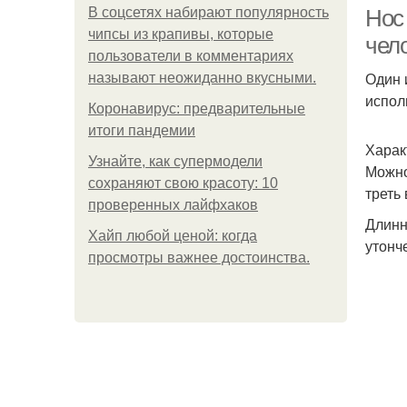
В соцсетях набирают популярность
Нос
чипсы из крапивы, которые
чел
пользователи в комментариях
Один 
называют неожиданно вкусными.
испол
Коронавирус: предварительные
итоги пандемии
Харак
Узнайте, как супермодели
Можно
сохраняют свою красоту: 10
треть
проверенных лайфхаков
Длинн
Хайп любой ценой: когда
утонч
просмотры важнее достоинства.