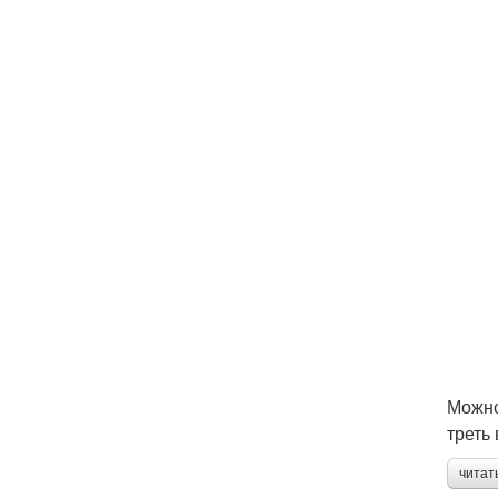
Можно
треть
читат