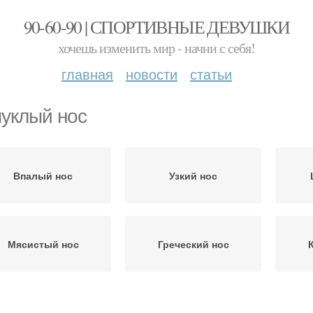
90-60-90 | СПОРТИВНЫЕ ДЕВУШКИ
хочешь изменить мир - начни с себя!
главная
новости
статьи
уклый нос
Впалый нос
Узкий нос
Мясистый нос
Греческий нос
Орлиный нос
Маленький нос
Ха