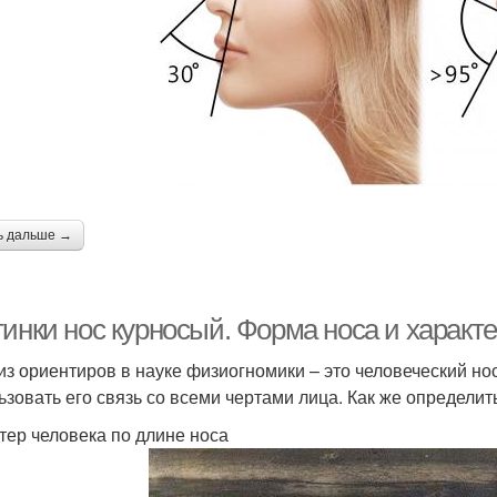
ь дальше →
тинки нос курносый. Форма носа и характ
из ориентиров в науке физиогномики – это человеческий но
ьзовать его связь со всеми чертами лица. Как же определит
тер человека по длине носа