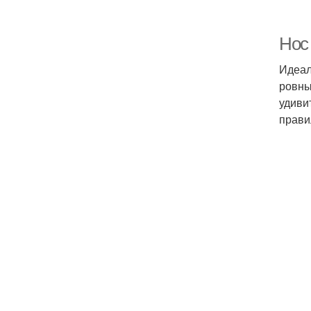
Нос 
Идеал
ровны
удиви
прави