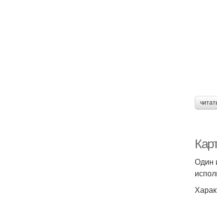
читат
Кар
Один 
испол
Харак