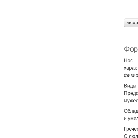
читат
Фор
Нос –
харак
физио
Виды 
Предс
мужес
Облад
и уме
Грече
С люд