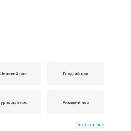
Широкий нос
Гладкий нос
Курносый нос
Римский нос
Показать все
рактер по носу
Идеальный нос