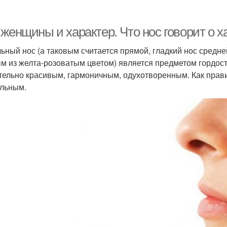
женщины и характер. Что нос говорит о х
ьный нос (а таковым считается прямой, гладкий нос средн
м из желта-розоватым цветом) является предметом гордости
тельно красивым, гармоничным, одухотворенным. Как правил
льным.