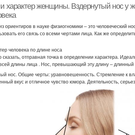
 и характер женщины. Вздернутый нос у ж
овека
из ориентиров в науке физиогномики – это человеческий но
Утиный нос
Большой нос
Я
ьзовать его связь со всеми чертами лица. Как же определит
тер человека по длине носа
Знаменитости с
 сказать, отправная точка в определении характера. Идеал
орлиным носом
 всей длины лица . Нос, превышающий эту длину – длинный ,
ый нос. Общие черты: уравновешенность. Стремление к влас
енный вкус и отличное чувство юмора. Деятельность, серьез