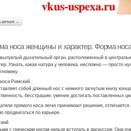
ь дальше →
ма носа женщины и характер. Форма носа
 выпуклый дыхательный орган, расположенный в центральн
тер. Узнать, какая натура у человека, несложно — просто н
гномику.
носа Римский
тавляет собой длинный нос с немного загнутым книзу концо
твенность, бесстрашие, умение достигать поставленных це
атели прямого носа легко принимают решения, отличаетс
ло продвигаться по карьере.
ский
ьми с греческим носом нельзя вступать в дискуссии. Они о