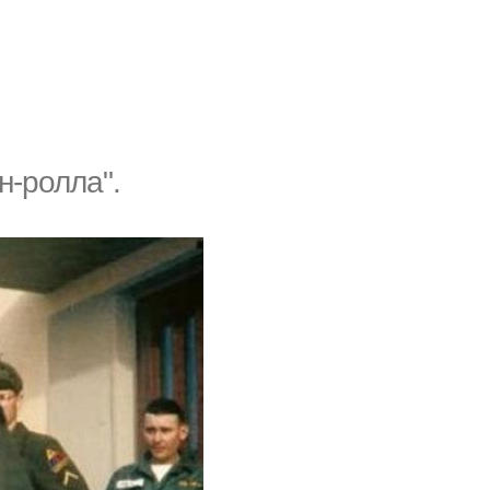
н-ролла".