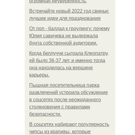
огромная неуверенность.
Встречайте новый 2022 год свиньи:
лучшие идеи для празднования
От поп - баллад к гроулингу: почему
Юлия савичева не выдержала
бунта собственной аудитории.
Когда беллуччи сыграла Клеопатру,
ей было 36-37 лет, и именно тогда
она находилась на вершине
карьеры.
Пышная посетительница парка
развлечений устроила обсуждение
в соцсетях после неожиданного
столкновения с правилами
безопасности.
В соцсетях набирают популярность
чипсы из крапивы, которые