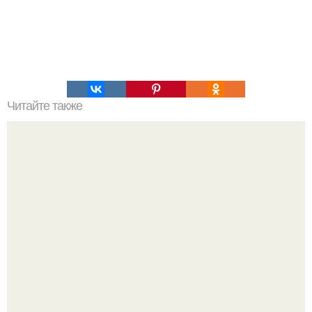
Читайте также
Уход за кожей после 30 лет в салоне красоты Фрезия.
Дряблая кожа