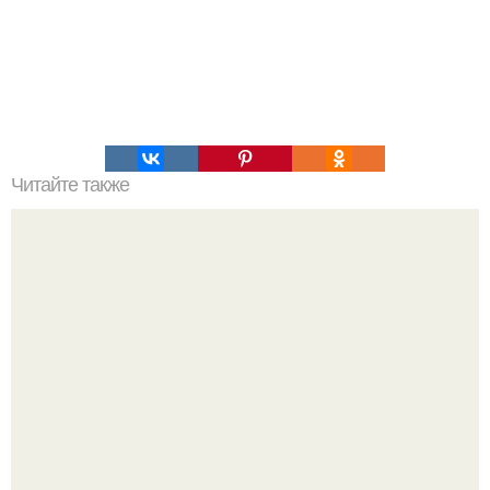
Читайте также
10 продуктов для перекуса, от которых не толстеют.