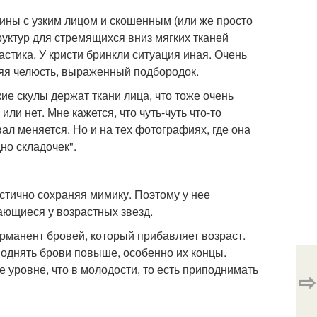
щины с узким лицом и скошенным (или же просто
руктур для стремящихся вниз мягких тканей
стика. У кристи бринкли ситуация иная. Очень
няя челюсть, выраженный подбородок.
ие скулы держат ткани лица, что тоже очень
ли нет. Мне кажется, что чуть-чуть что-то
овал меняется. Но и на тех фотографиях, где она
но складочек".
астично сохраняя мимику. Поэтому у нее
чающиеся у возрастных звезд.
рманент бровей, который прибавляет возраст.
поднять брови повыше, особенно их концы.
е уровне, что в молодости, то есть приподнимать
⇨