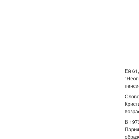
Ей 61
"Неоп
пенси
Слово
Крист
возра
В 197
Париж
образ