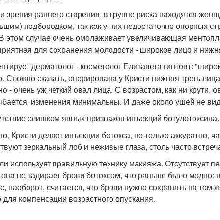
ки зрения раннего старения, в группе риска находятся жен
ьшим) подбородком, так как у них недостаточно опорных ст
 В этом случае очень омолаживает увеличивающая ментопла
приятная для сохранения молодости - широкое лицо и ниж
нтирует дерматолог - косметолог Елизавета гинтовт: "широк
о. Сложно сказать, оперирована у Кристи нижняя треть лица и
о - очень уж четкий овал лица. С возрастом, как ни крути, 
ыбается, изменения минимальны. И даже около ушей не вид
сутствие слишком явных признаков инъекций ботулотоксина.
но, Кристи делает инъекции ботокса, но только аккуратно, ч
ствуют зеркальный лоб и неживые глаза, столь часто встре
ли использует правильную технику макияжа. Отсутствует пе
 она не задирает брови ботоксом, что раньше было модно: 
с, наоборот, считается, что брови нужно сохранять на том ж
о для компенсации возрастного опускания.