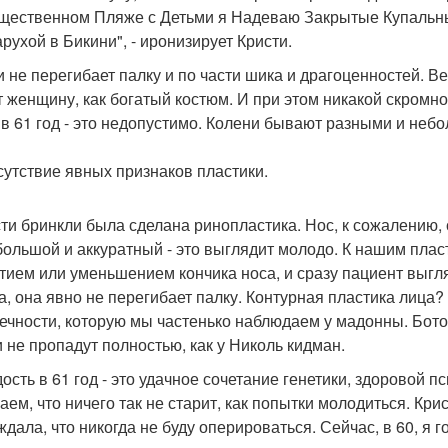
щественном Пляже с Детьми я Надеваю Закрытые Купальны
арухой в Бикини", - иронизирует Кристи.
и не перегибает палку и по части шика и драгоценностей. Ве
т женщину, как богатый костюм. И при этом никакой скром
 в 61 год - это недопустимо. Колени бывают разными и неб
тсутствие явных признаков пластики.
сти бринкли была сделана ринопластика. Нос, к сожалению, 
большой и аккуратный - это выглядит молодо. К нашим пл
тием или уменьшением кончика носа, и сразу пациент выгл
а, она явно не перегибает палку. Контурная пластика лица? 
течности, которую мы частенько наблюдаем у мадонны. Бот
и не пропадут полностью, как у Николь кидман.
ость в 61 год - это удачное сочетание генетики, здоровой пс
аем, что ничего так не старит, как попытки молодиться. Крис
ждала, что никогда не буду оперироваться. Сейчас, в 60, я г