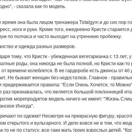
одно", - сказала как-то модель.
е время она была лицом тренажера Totalgym и до сих пор го
пресс, ноги и руки. Кроме того, ежедневно Кристи старается
ум по полчаса и часто выходит на утреннюю пробежку.
ганство и одежда разных размеров.
даря тому, что Кристи - убежденная вегетарианка с 13 лет,
ратные роды, она никогда не была полной, но Кристи как-то
 от времени колеблется. В ее гардеробе есть джинсы от 40 
ет. Не бывает женщин без недостатков. Главное - правильн
и придерживается правила: "Если Очень Хочется, то Можно".
е раз признавалась, что является большой поклонницей ита
против морепродуктов модель ничего не имеет: "Жизнь Сли
нское Иногда".
стречают по одежке! Несмотря на прекрасную фигуру, красот
ом открытого и вульгарного. И дело вовсе не в том, что мо
ак-то не по статусу, все-таки мать троих взрослых детей. "