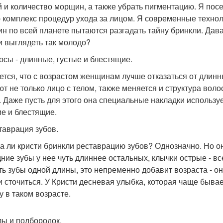
й и количество морщин, а также убрать пигментацию. Я пос
 комплекс процедур ухода за лицом. Я современные техно
н по всей планете пытаются разгадать тайну бринкли. Дав
и выглядеть так молодо?
лосы - длинные, густые и блестящие.
ется, что с возрастом женщинам лучше отказаться от длинны
ют не только лицо с телом, также меняется и структура вол
. Даже пусть для этого она специальные накладки используе
ие и блестящие.
ставрация зубов.
а ли кристи бринкли реставрацию зубов? Однозначно. Но он
ние зубы у нее чуть длиннее остальных, клычки острые - все
ть зубы одной длины, это непременно добавит возраста - он
и сточиться. У Кристи десневая улыбка, которая чаще быва
у в таком возрасте.
улы и подбородок.