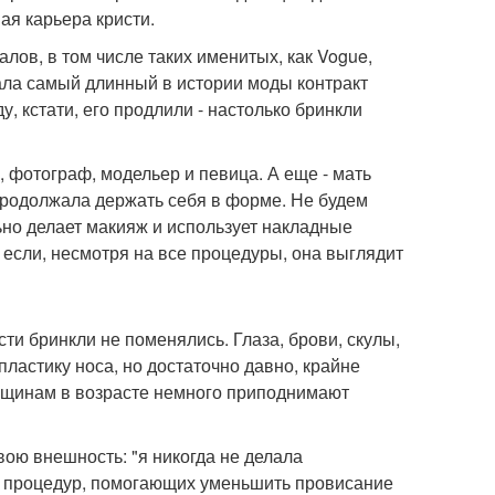
ая карьера кристи.
лов, в том числе таких именитых, как Vogue,
исала самый длинный в истории моды контракт
ду, кстати, его продлили - настолько бринкли
, фотограф, модельер и певица. А еще - мать
 продолжала держать себя в форме. Не будем
льно делает макияж и использует накладные
 если, несмотря на все процедуры, она выглядит
ти бринкли не поменялись. Глаза, брови, скулы,
пластику носа, но достаточно давно, крайне
нщинам в возрасте немного приподнимают
ою внешность: "я никогда не делала
х процедур, помогающих уменьшить провисание