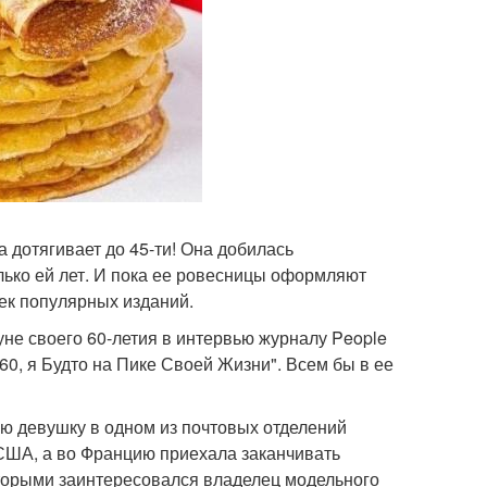
а дотягивает до 45-ти! Она добилась
лько ей лет. И пока ее ровесницы оформляют
ек популярных изданий.
нуне своего 60-летия в интервью журналу People
 60, я Будто на Пике Своей Жизни". Всем бы в ее
ю девушку в одном из почтовых отделений
 США, а во Францию приехала заканчивать
оторыми заинтересовался владелец модельного