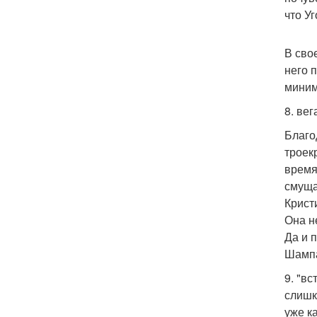
что Уг
В сво
него 
миним
8. ве
Благо
троек
время
смуща
Крист
Она н
Да и 
Шампа
9. "в
слишк
уже к