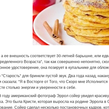
, а ее внешность соответствует 30-летней барышне, или едв
ределенного Возраста", так как совершенно непонятно, ско
онное удостоверение, она позирует в купальнике для облож
 "Старость" для бринкли пустой звук. Два года назад, нака
и сказала: "Я в Восторге от Того, что Скоро мне Исполнится
сте столько энергии и уверенности в себе.
3 году американский фотограф Эррол сойер увидел красиву
а. Это была Кристи, которая выросла на родине Эррола в
ование. Сойер сделал несколько постановочных кадров, к