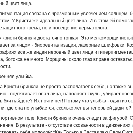
вный цвет лица.
пигментация связана с чрезмерным увлечением солнцем, б
стом. У Кристи же идеальный цвет лица. И в этом ей помог
езащитного крема, но и посещение дерматолога.
у кристи бринкли достаточно тонкая. Это мелкоморщинистый
вает за лицом - биоревитализация, лазерные шлифовки. Ко
рафиях все же виден неровный цвет лица и гиперпигментац
а, ботокса не много. Морщины около глаз вправе оставать
ости.
кренняя улыбка.
а Кристи бринкли не просто располагает к себе, но такж
ию - подтягивает овал лица, наполняет скулы, убирает нос
лыбки найдете? Их почти нет! Потому что улыбка - один из 
ли, где она не улыбается, сколько лет вы теперь ей дадите?
 спортивном теле. Кристи бринкли очень следит за фигурой. 
нения. В результате - отсутствие скованности в движениях 
ствовать себя молодой: "Как Только я Заставляю Свои Суст