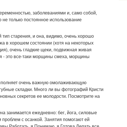
еременностью, заболеваниями и, само собой,
ло не только постоянное использование
 тип старения, и она, видимо, очень хорошо
жа в хорошем состоянии (хотя на некоторых
ия), очень гладкие щеки, подвижная живая
ся - это все-таки морщины смеха, морщины
е выполняет очень важную омолаживающую
огубные складки. Много ли вы фотографий Кристи
основных секретов ее молодости. Посмотрите на
Она занимается ежедневно: бег, йога, силовые
и проблем с осанкой. Занятия помогают ей
авы Работать, я Понимаю, я Готова Делать все