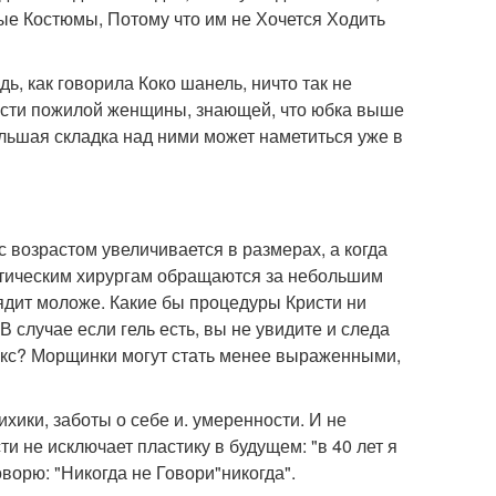
е Костюмы, Потому что им не Хочется Ходить
дь, как говорила Коко шанель, ничто так не
ности пожилой женщины, знающей, что юбка выше
ольшая складка над ними может наметиться уже в
с возрастом увеличивается в размерах, а когда
астическим хирургам обращаются за небольшим
ядит моложе. Какие бы процедуры Кристи ни
В случае если гель есть, вы не увидите и следа
окс? Морщинки могут стать менее выраженными,
ихики, заботы о себе и. умеренности. И не
ти не исключает пластику в будущем: "в 40 лет я
оворю: "Никогда не Говори"никогда".