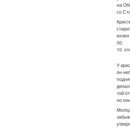
на Об
со Ст
Крист
стари
колен
30.
10. о
У кри
он не
подня
делал
той о
но он
Молод
забыв
утвер