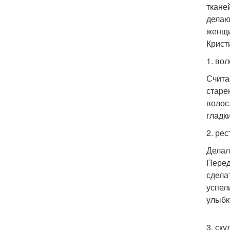
ткане
делаю
женщи
Крист
1. во
Счита
старе
волос
гладк
2. ре
Делал
Перед
сдела
успел
улыбк
3. ск