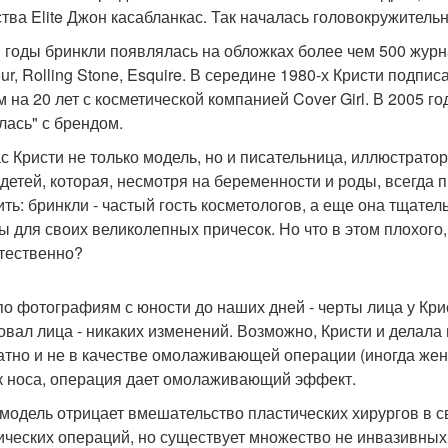
ства Elite Джон касабланкас. Так началась головокружительн
и годы бринкли появлялась на обложках более чем 500 журна
ur, Rolling Stone, Esquire. В середине 1980-х Кристи подп
 на 20 лет с косметической компанией Cover Girl. В 2005 го
лась" с брендом.
с Кристи не только модель, но и писательница, иллюстратор
 детей, которая, несмотря на беременности и роды, всегда
ить: бринкли - частый гость косметологов, а еще она тщате
ы для своих великолепных причесок. Но что в этом плохого,
стественно?
по фотографиям с юности до наших дней - черты лица у Крис
 овал лица - никаких изменений. Возможно, Кристи и делала 
атно и не в качестве омолаживающей операции (иногда же
к носа, операция дает омолаживающий эффект.
модель отрицает вмешательство пластических хирургов в св
ических операций, но существует множество не инвазивны