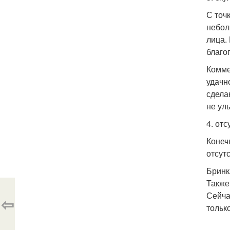
С точ
небол
лица.
благо
Комме
удачн
сделан
не ул
4. от
Конеч
отсут
Бринк
Также
Сейча
⇦
тольк