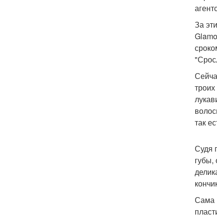
агент
За эт
Glamo
сроком
"Срос
Сейча
троих
лукав
волос
так е
Судя 
губы,
делик
кончи
Сама 
пласт