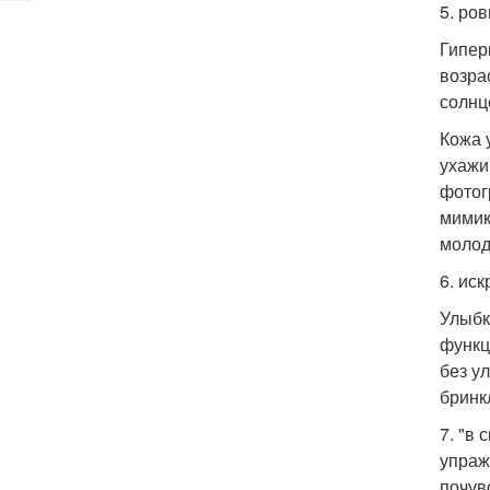
5. ро
Гипер
возра
солнц
Кожа 
ухажи
фотог
мимик
молод
6. ис
Улыбк
функц
без у
бринк
7. "в
упраж
почув