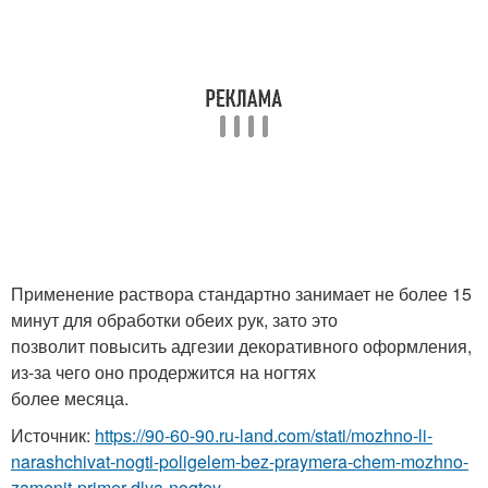
Применение раствора стандартно занимает не более 15
минут для обработки обеих рук, зато это
позволит повысить адгезии декоративного оформления,
из-за чего оно продержится на ногтях
более месяца.
Источник:
https://90-60-90.ru-land.com/stati/mozhno-li-
narashchivat-nogti-poligelem-bez-praymera-chem-mozhno-
zamenit-primer-dlya-nogtey