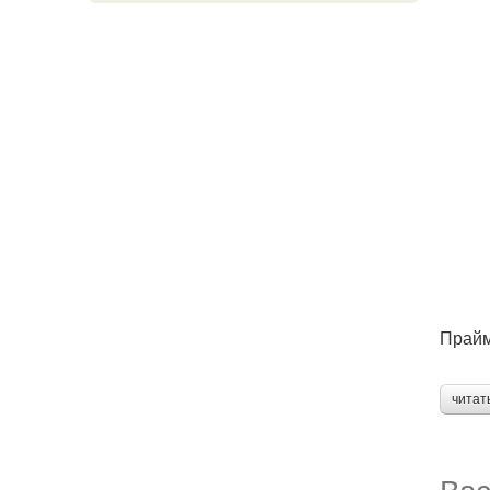
Прай
читат
Вас