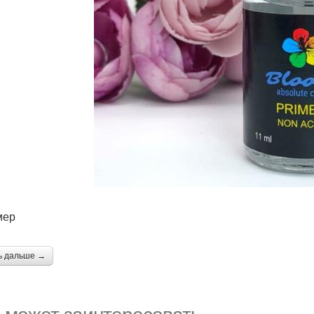
мер
ь дальше →
 может заинтересовать