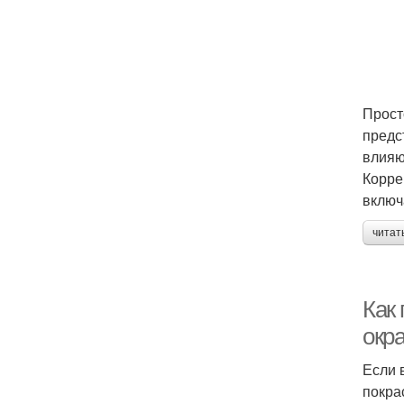
Прост
предс
влияю
Корре
включ
читат
Как
окр
Если 
покра