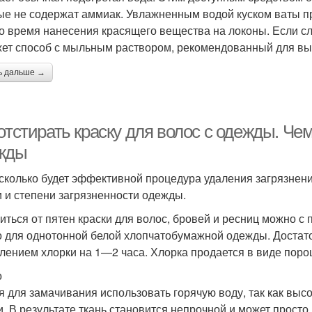
ые не содержат аммиак. Увлажненным водой куском ваты п
о время нанесения красящего вещества на локоны. Если с
ет способ с мыльным раствором, рекомендованный для выв
ь дальше →
отстирать краску для волос с одежды. Чем
жды
асколько будет эффективной процедура удаления загрязнений
и и степени загрязненности одежды.
иться от пятен краски для волос, бровей и ресниц можно 
о для однотонной белой хлопчатобумажной одежды. Достато
лением хлорки на 1—2 часа. Хлорка продается в виде порош
о
я для замачивания использовать горячую воду, так как выс
и. В результате ткань становится непрочной и может просто