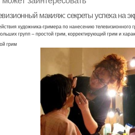
евизионный макияж: секреты успеха на эк
ействия художника-гримера по нанесению телевизионного гр
больших групп – простой грим, корректирующий грим и хара
ой грим