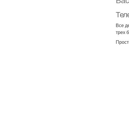
Тел
Все д
трех 
Прост