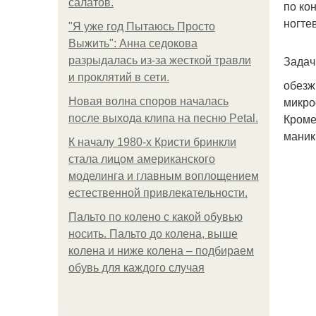
салатов.
по ко
ногте
"Я уже год Пытаюсь Просто
Выжить": Анна седокова
Задач
разрыдалась из-за жесткой травли
и проклятий в сети.
обезж
микро
Новая волна споров началась
Кроме
после выхода клипа на песню Petal.
маник
К началу 1980-х Кристи бринкли
стала лицом американского
моделинга и главным воплощением
естественной привлекательности.
Пальто по колено с какой обувью
носить. Пальто до колена, выше
колена и ниже колена – подбираем
обувь для каждого случая