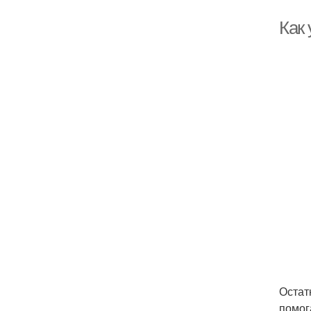
Как 
Остат
помог