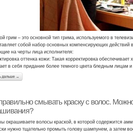
ой грим – это основной тип грима, используемого в телеви
тавляет собой набор основных компенсирующих действий в
щие на черты лица исполнителя:
ктировка оттенка кожи: Такая корректировка обеспечивает
ает в себя придание более темного цвета бледным лицам и
ь дальше →
 правильно смывать краску с волос. Можн
ашивания?
вы окрашиваете волосы краской, в которой содержится амми
ски нужно тщательно промыть голову шампунем, а затем в