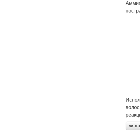
Аммиа
постр
Испол
волос
реакц
читат