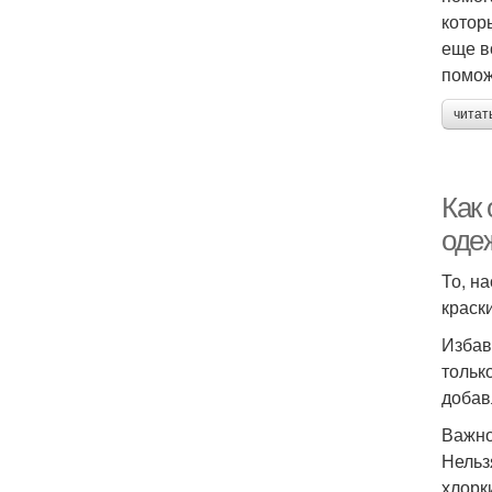
котор
еще в
помож
читат
Как 
оде
То, н
краск
Избав
тольк
добав
Важн
Нельз
хлорк