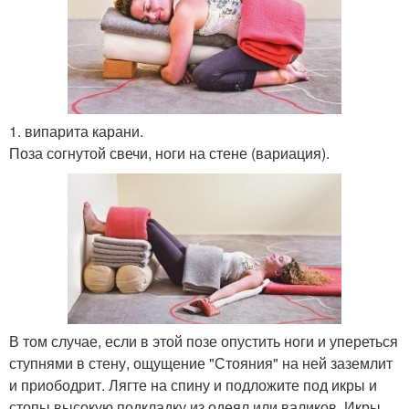
1. випарита карани.
Поза согнутой свечи, ноги на стене (вариация).
В том случае, если в этой позе опустить ноги и упереться
ступнями в стену, ощущение "Стояния" на ней заземлит
и приободрит. Лягте на спину и подложите под икры и
стопы высокую подкладку из одеял или валиков. Икры