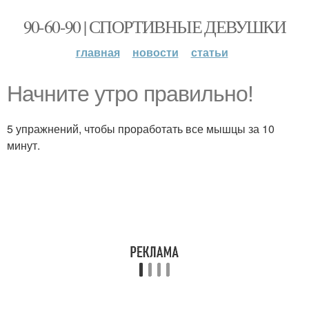
90-60-90 | СПОРТИВНЫЕ ДЕВУШКИ
главная
новости
статьи
Начните утро правильно!
5 упражнений, чтобы проработать все мышцы за 10
минут.