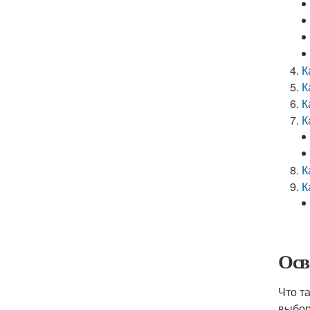
К
К
К
К
К
К
Осв
Что т
выбор