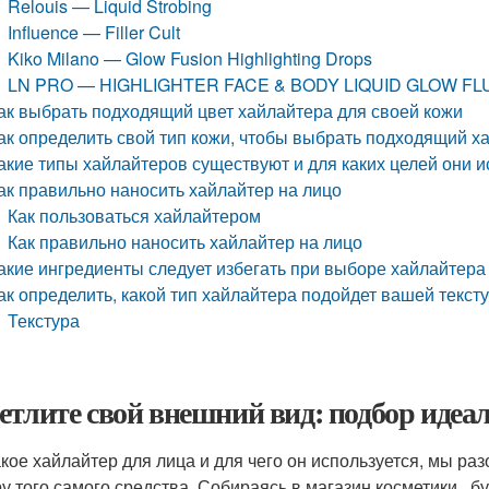
Relouis — Liquid Strobing
Influence — Filler Cult
Kiko Milano — Glow Fusion Highlighting Drops
LN PRO — HIGHLIGHTER FACE & BODY LIQUID GLOW FL
ак выбрать подходящий цвет хайлайтера для своей кожи
ак определить свой тип кожи, чтобы выбрать подходящий х
акие типы хайлайтеров существуют и для каких целей они 
ак правильно наносить хайлайтер на лицо
Как пользоваться хайлайтером
Как правильно наносить хайлайтер на лицо
акие ингредиенты следует избегать при выборе хайлайтера
ак определить, какой тип хайлайтера подойдет вашей текст
Текстура
етлите свой внешний вид: подбор идеа
акое хайлайтер для лица и для чего он используется, мы р
у того самого средства. Собираясь в магазин косметики , б