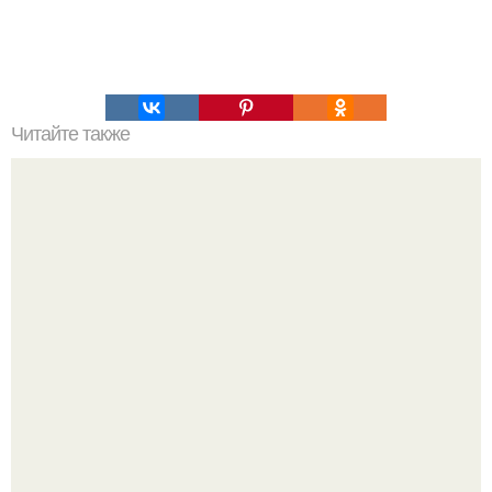
Читайте также
Как сесть на шпагат в домашних условиях для
начинающих взрослых 30 лет. Как сесть на шпагат за 30
дней?