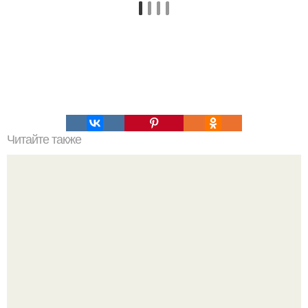
Читайте также
Дмитрий Борисов нетрадиционной ориентации. Любви
конец, прощай «Первый»: почему Эрнст выгнал экс-
любовника Борисова из «Пусть говорят»?