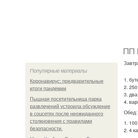
ПП 
Завтр
Популярные материалы
1. бу
Коронавирус: предварительные
2. 25
итоги пандемии
3. дв
Пышная посетительница парка
4. ва
развлечений устроила обсуждение
Обед:
в соцсетях после неожиданного
столкновения с правилами
1. 10
безопасности.
2. 4 