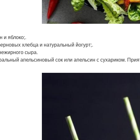
н и яблоко;.
 зерновых хлебца и натуральный йогурт;.
 нежирного сыра.
уральный апельсиновый сок или апельсин с сухариком. Прия