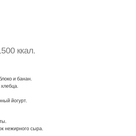
500 ккал.
блоко и банан.
 хлебца.
рный йогурт.
ты.
ок нежирного сыра.