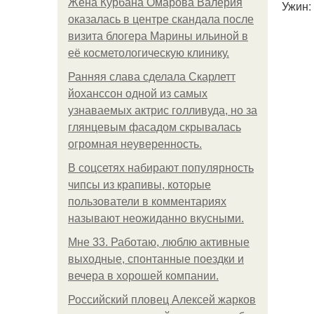
Жена Курбана Омарова Валерия
Ужин:
оказалась в центре скандала после
визита блогера Марины ильиной в
её косметологическую клинику.
Ранняя слава сделала Скарлетт
йоханссон одной из самых
узнаваемых актрис голливуда, но за
глянцевым фасадом скрывалась
огромная неуверенность.
В соцсетях набирают популярность
чипсы из крапивы, которые
пользователи в комментариях
называют неожиданно вкусными.
Мне 33. Работаю, люблю активные
выходные, спонтанные поездки и
вечера в хорошей компании.
Российский пловец Алексей жарков