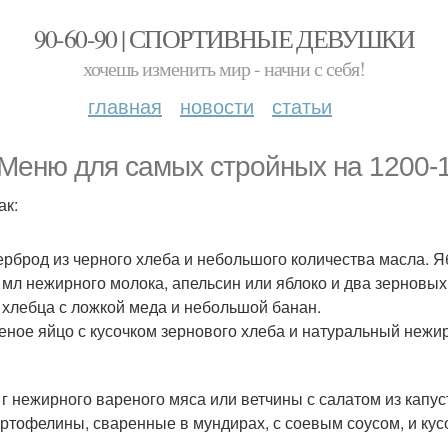
90-60-90 | СПОРТИВНЫЕ ДЕВУШКИ
хочешь изменить мир - начни с себя!
главная
новости
статьи
Меню для самых стройных на 1200-1
ак:
терброд из черного хлеба и небольшого количества масла. Я
0 мл нежирного молока, апельсин или яблоко и два зерновых
а хлебца с ложкой меда и небольшой банан.
реное яйцо с кусочком зернового хлеба и натуральный нежи
0 г нежирного вареного мяса или ветчины с салатом из капус
картофелины, сваренные в мундирах, с соевым соусом, и кус