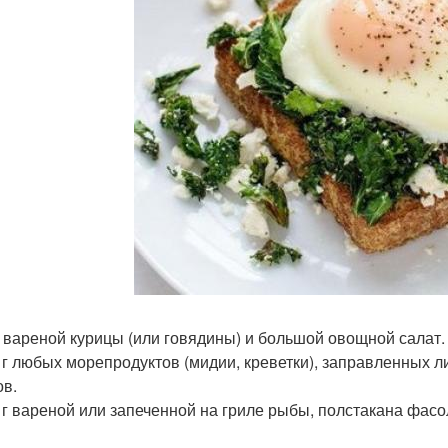
 г вареной курицы (или говядины) и большой овощной салат.
0 г любых морепродуктов (мидии, креветки), заправленных 
ов.
0 г вареной или запеченной на гриле рыбы, полстакана фасо