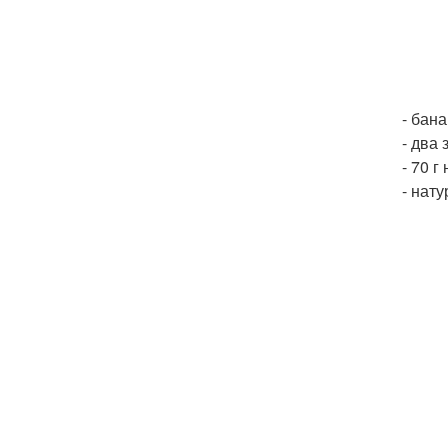
- бана
- два
- 70 г
- нат