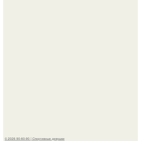
Отдых на пхукете для Алексея Долматова закончился
переломом ребра после неудачного падения в бассейн.
В стране зафиксировали аномальный психологический
сдвиг: переоценка ценностей и жесткая депрессия
теперь настигают парней на 10 лет раньше.
© 2026 90-60-90 | Спортивные девушки