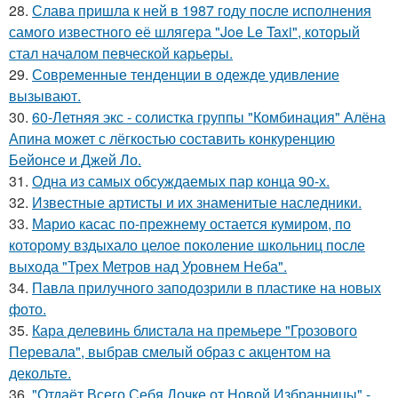
28.
Слава пришла к ней в 1987 году после исполнения
самого известного её шлягера "Joe Le Taxi", который
стал началом певческой карьеры.
29.
Современные тенденции в одежде удивление
вызывают.
30.
60-Летняя экс - солистка группы "Комбинация" Алёна
Апина может с лёгкостью составить конкуренцию
Бейонсе и Джей Ло.
31.
Одна из самых обсуждаемых пар конца 90-х.
32.
Известные артисты и их знаменитые наследники.
33.
Марио касас по-прежнему остается кумиром, по
которому вздыхало целое поколение школьниц после
выхода "Трех Метров над Уровнем Неба".
34.
Павла прилучного заподозрили в пластике на новых
фото.
35.
Кара делевинь блистала на премьере "Грозового
Перевала", выбрав смелый образ с акцентом на
декольте.
36.
"Отдаёт Всего Себя Дочке от Новой Избранницы" -