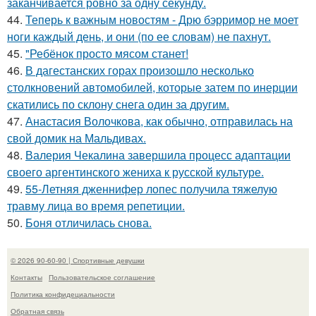
заканчивается ровно за одну секунду.
44.
Теперь к важным новостям - Дрю бэрримор не моет
ноги каждый день, и они (по ее словам) не пахнут.
45.
"Ребёнок просто мясом станет!
46.
В дагестанских горах произошло несколько
столкновений автомобилей, которые затем по инерции
скатились по склону снега один за другим.
47.
Анастасия Волочкова, как обычно, отправилась на
свой домик на Мальдивах.
48.
Валерия Чекалина завершила процесс адаптации
своего аргентинского жениха к русской культуре.
49.
55-Летняя дженнифер лопес получила тяжелую
травму лица во время репетиции.
50.
Боня отличилась снова.
© 2026 90-60-90 | Спортивные девушки
Контакты
Пользовательское соглашение
Политика конфидециальности
Обратная связь