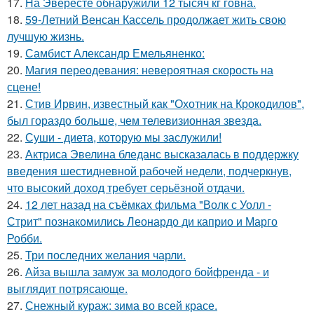
17.
На Эвересте обнаружили 12 тысяч кг говна.
18.
59-Летний Венсан Кассель продолжает жить свою
лучшую жизнь.
19.
Самбист Александр Емельяненко:
20.
Магия переодевания: невероятная скорость на
сцене!
21.
Стив Ирвин, известный как "Охотник на Крокодилов",
был гораздо больше, чем телевизионная звезда.
22.
Суши - диета, которую мы заслужили!
23.
Актриса Эвелина бледанс высказалась в поддержку
введения шестидневной рабочей недели, подчеркнув,
что высокий доход требует серьёзной отдачи.
24.
12 лет назад на съёмках фильма "Волк с Уолл -
Стрит" познакомились Леонардо ди каприо и Марго
Робби.
25.
Три последних желания чарли.
26.
Айза вышла замуж за молодого бойфренда - и
выглядит потрясающе.
27.
Снежный кураж: зима во всей красе.