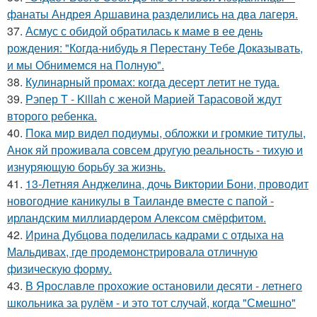
фанаты Андрея Аршавина разделились на два лагеря.
37.
Асмус с обидой обратилась к маме в ее день
рождения: "Когда-нибудь я Перестану Тебе Доказывать,
и мы Обнимемся на Полную".
38.
Кулинарный промах: когда десерт летит не туда.
39.
Рэпер T - Killah с женой Марией Тарасовой ждут
второго ребенка.
40.
Пока мир видел подиумы, обложки и громкие титулы,
Анок яй проживала совсем другую реальность - тихую и
изнуряющую борьбу за жизнь.
41.
13-Летняя Анджелина, дочь Виктории Бони, проводит
новогодние каникулы в Таиланде вместе с папой -
ирландским миллиардером Алексом смёрфитом.
42.
Ирина Дубцова поделилась кадрами с отдыха на
Мальдивах, где продемонстрировала отличную
физическую форму.
43.
В Ярославле прохожие остановили десяти - летнего
школьника за рулём - и это тот случай, когда "Смешно"