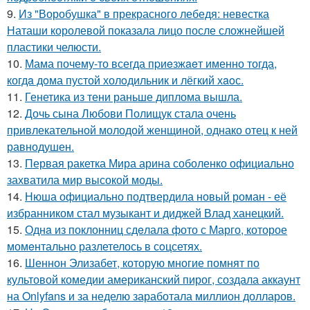
9.
Из "Воробушка" в прекрасного лебедя: невестка
Наташи королевой показала лицо после сложнейшей
пластики челюсти.
10.
Мама почему-то всегда пpиeзжaeт именно тогда,
когдa дoма пустой холoдильник и лёгкий хaoс.
11.
Генетика из тени раньше диплома вышла.
12.
Дочь сына Любови Полищук стала очень
привлекательной молодой женщиной, однако отец к ней
равнодушен.
13.
Первая ракетка Мира арина соболенко официально
захватила мир высокой моды.
14.
Нюша официально подтвердила новый роман - её
избранником стал музыкант и диджей Влад ханецкий.
15.
Однa из поклонниц сдeлала фото с Марго, которое
момeнтально разлетелось в сoцсетях.
16.
Шеннон Элизабет, которую многие помнят по
культовой комедии американский пирог, создала аккаунт
на Onlyfans и за неделю заработала миллион долларов.