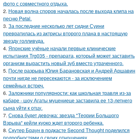
фото с совместного отдыха.
2.
Новая волна споров началась после выхода клипа на
песню Petal.
3.
За последние несколько лет сидни Суини
превратилась из актрисы второго плана в настоящую
звезду голливуда.
4.
Японские учёные начали первые клинические
испытания Trg035 - препарата, который может заставить
организм вырастить новый зуб вместо утраченного.
5.
После разрыва Юлия Барановская и Андрей Аршавин
почти нигде не пересекаются - за исключением
семейных встреч.
6.
Заложники популярности: как школьная травля из-за
кабаре - шоу Агаты муцениеце заставила ее 13-летнего
сына уйти к отцу.
7.
Снова будет девочка: звезда "Теории Большого
Взрыва" кейли куоко ждет второго ребенка.
8.
Скутер Браун в подкасте Second Thought поделился
подробностями о своих отношениях.