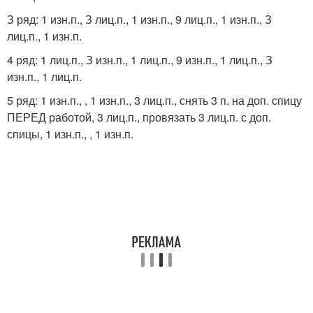
З ряд: 1 изн.п., З лиц.п., 1 изн.п., 9 лиц.п., 1 изн.п., З
лиц.п., 1 изн.п.
4 ряд: 1 лиц.п., З изн.п., 1 лиц.п., 9 изн.п., 1 лиц.п., З
изн.п., 1 лиц.п.
5 ряд: 1 изн.п., , 1 изн.п., 3 лиц.п., снять 3 п. на доп. спицу
ПЕРЕД работой, 3 лиц.п., провязать 3 лиц.п. с доп.
спицы, 1 изн.п., , 1 изн.п.