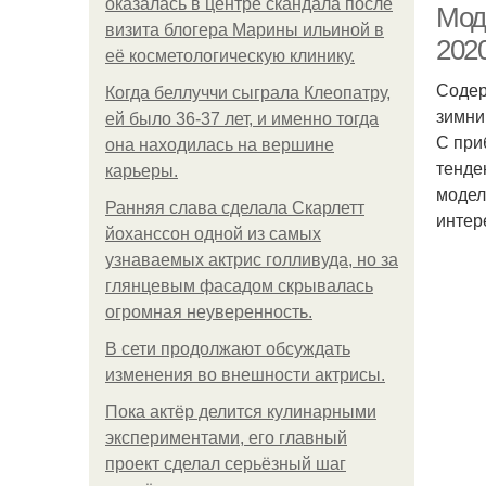
оказалась в центре скандала после
Мод
визита блогера Марины ильиной в
202
её косметологическую клинику.
Содер
Когда беллуччи сыграла Клеопатру,
зимни
ей было 36-37 лет, и именно тогда
С при
она находилась на вершине
тенде
карьеры.
модел
Ранняя слава сделала Скарлетт
интер
йоханссон одной из самых
узнаваемых актрис голливуда, но за
глянцевым фасадом скрывалась
огромная неуверенность.
В сети продолжают обсуждать
изменения во внешности актрисы.
Пока актёр делится кулинарными
экспериментами, его главный
проект сделал серьёзный шаг