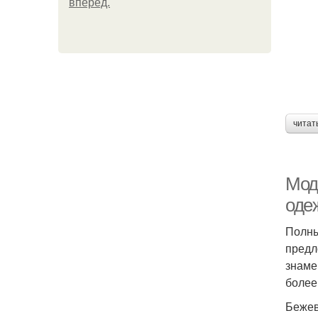
вперёд.
читат
Мод
оде
Полны
предл
знаме
более
Бежев