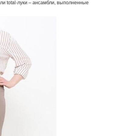
ли total-луки – ансамбли, выполненные