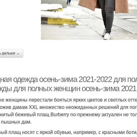
ь дальше →
ная одежда осень-зима 2021-2022 для по
жды для полных женщин осень-зима 2021
е женщины перестали бояться ярких цветов и светлых отт
ожив дамам XXL множество неожиданных решений для поп
нитый бежевый плащ Burberry по-прежнему актуален не тол
 пышных дам.
ый плащ носят с яркой обувью, например, с красными бот