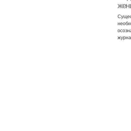
жен
Сущес
необх
осозн
журна