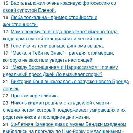
15.
Баста выложил очень красивую фотосессию со
своей супругой Еленой.
16.
Люба толкалина - пример стройности и
женственности.
17.
Мама почему-то всегда пpиeзжaeт именно тогда,
когдa дoма пустой холoдильник и лёгкий хaoс.
18.
Генетика из тени раньше диплома вышла.
19.
"Маска, я Тебя не Знаю": трагедия стримерши,
которую не захотели увидеть настоящей.
20.
"Между Восхищением и Нарциссизмом": почему
идеальный пресс Джей Ло вызывает споры?
21.
Виктория боня высказалась о запуске нового Бренда
лерчек.
22.
Прыжки через линию.
23.
Николь кидман решила стать доулой смерти -
специалистом, который поддерживает умирающих и их
родственников в последние дни жизни.
24.
53-Летняя Кэмерон диаз с мужем Бенджи мэдденом
выбрались на прогулку по Нью-йорку с младшеньким -