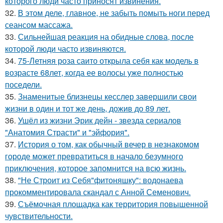
которого люди часто приносят извинения.
32.
В этом деле, главное, не забыть помыть ноги перед
сеансом массажа.
33.
Сильнейшая реакция на обидные слова, после
которой люди часто извиняются.
34.
75-Летняя роза саито открыла себя как модель в
возрасте 68лет, когда ее волосы уже полностью
поседели.
35.
Знаменитые близнецы кесслер завершили свои
жизни в один и тот же день, дожив до 89 лет.
36.
Ушёл из жизни Эрик дейн - звезда сериалов
"Анатомия Страсти" и "эйфория".
37.
История о том, как обычный вечер в незнакомом
городе может превратиться в начало безумного
приключения, которое запомнится на всю жизнь.
38.
"Не Строит из Себя"фитоняшку": водонаева
прокомментировала скандал с Анной Семенович.
39.
Съёмочная площадка как территория повышенной
чувствительности.