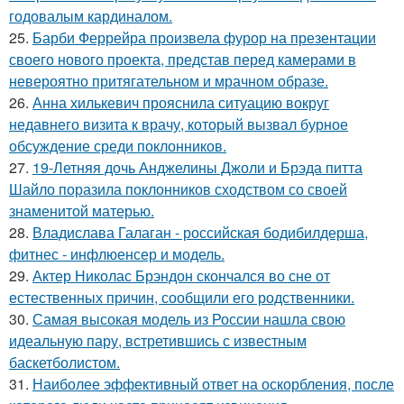
годовалым кардиналом.
25.
Барби Феррейра произвела фурор на презентации
своего нового проекта, представ перед камерами в
невероятно притягательном и мрачном образе.
26.
Анна хилькевич прояснила ситуацию вокруг
недавнего визита к врачу, который вызвал бурное
обсуждение среди поклонников.
27.
19-Летняя дочь Анджелины Джоли и Брэда питта
Шайло поразила поклонников сходством со своей
знаменитой матерью.
28.
Владислава Галаган - российская бодибилдерша,
фитнес - инфлюенсер и модель.
29.
Актер Николас Брэндон скончался во сне от
естественных причин, сообщили его родственники.
30.
Самая высокая модель из России нашла свою
идеальную пару, встретившись с известным
баскетболистом.
31.
Наиболее эффективный ответ на оскорбления, после