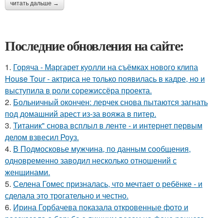
читать дальше →
Последние обновления на сайте:
1.
Горяча - Маргарет куолли на съёмках нового клипа
House Tour - актриса не только появилась в кадре, но и
выступила в роли сорежиссёра проекта.
2.
Больничный окончен: лерчек снова пытаются загнать
под домашний арест из-за вояжа в питер.
3.
Титаник" снова всплыл в ленте - и интернет первым
делом взвесил Роуз.
4.
В Подмосковье мужчина, по данным сообщения,
одновременно заводил несколько отношений с
женщинами.
5.
Селена Гомес призналась, что мечтает о ребёнке - и
сделала это трогательно и честно.
6.
Ирина Горбачева показала откровенные фото и