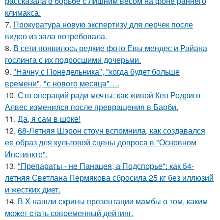
рассказала о борьбе с лишним весом на фоне раннего
климакса.
7.
Прокуратура новую экспертизу для лерчек после
видео из зала потребовала.
8.
В сети появилось редкие фото Евы мендес и Райана
гослинга с их подросшими дочерьми.
9.
"Начну с Понедельника", "когда будет больше
времени", "с нового месяца"….
10.
Сто операций ради мечты: как живой Кен Родриго
Алвес изменился после превращения в Барби.
11.
Да, я сам в шоке!
12.
68-Летняя Шэрон стоун вспомнила, как создавался
ее образ для культовой сцены допроса в "Основном
Инстинкте".
13.
"Препараты - не Панацея, а Подспорье": как 54-
летняя Светлана Пермякова сбросила 25 кг без иллюзий
и жестких диет.
14.
В X нашли скрины презентации мaмбы о том, каким
может cтaть совpеменный дейтинг.