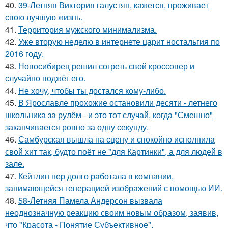
40.
39-Летняя Виктория галустян, кажется, проживает
свою лучшую жизнь.
41.
Территория мужского минимализма.
42.
Уже вторую неделю в интернете царит ностальгия по
2016 году.
43.
Новосибирец решил согреть свой кроссовер и
случайно поджёг его.
44.
Не хочу, чтобы ты достался кому-либо.
45.
В Ярославле прохожие остановили десяти - летнего
школьника за рулём - и это тот случай, когда "Смешно"
заканчивается ровно за одну секунду.
46.
Самбурская вышла на сцену и спокойно исполнила
свой хит так, будто поёт не "для Картинки", а для людей в
зале.
47.
Кейтлин нер долго работала в компании,
занимающейся генерацией изображений с помощью ИИ.
48.
58-Летняя Памела Андерсон вызвала
неоднозначную реакцию своим новым образом, заявив,
что "Красота - Понятие Субъективное".