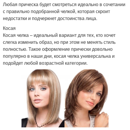
Любая прическа будет смотреться идеально в сочетании
с правильно подобранной челкой, которая скроит
недостатки и подчеркнет достоинства лица.
Год на средние волосы
Каре с челкой
Косая
Косая челка – идеальный вариант для тех, кто хочет
слегка изменить образ, но при этом не менять стиль
полностью. Такое оформление прически довольно
популярно в наши дни, косая челка универсальна и
Хвостик с челкой
Удлиненная челка
подойдет любой возрастной категории.
Челка в стороны
Объемная челка
Средние волосы
Кудрявая челка