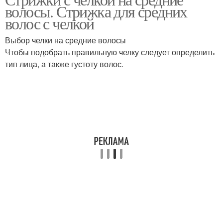
Волосы с челкой
волосы. Стрижка для средних
волосы
волос с челкой
Выбор челки на средние волосы
Чтобы подобрать правильную челку следует определить
Волосы без укладки
Средние стрижки
тип лица, а также густоту волос.
Стрижка на средние
Стрижки для тонких
волосы
волос
Челки на средние
Модные челки
волосы
Рваная челка
Боб на средние волосы