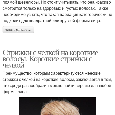
Волосы с длинной
Прически с удлиненной
прямой шевелюры. Но стоит учитывать, что она красиво
челкой
челкой
смотрится только на здоровых и густых волосах. Также
необходимо узнать, что такая вариация категорически не
подходит для квадратной или круглой формы лица.
читать дальше →
Модная челка
Стрижки с челкой на короткие
волосы. Короткие стрижки с
челкой
Преимущество, которым характеризуются женские
стрижки с челкой на короткие волосы, заключается в том,
что среди разнообразия можно найти версию для любой
формы лица: