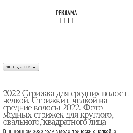
Каскад на короткие
Челка по бокам
волосы
Волосы для женщин
Челка для разных типов
читать дальше →
Челка на длинные
Челка на короткие
волосы
волосы
2022 Стрижка для средних волос с
челкой. Стрижки с челкой на
средние волосы 2022. Фото
модных стрижек для круглого,
Волосы с косой
Челка для волос
овального, квадратного лица
В нынешнем 2022 году в моде прически с челкой, а