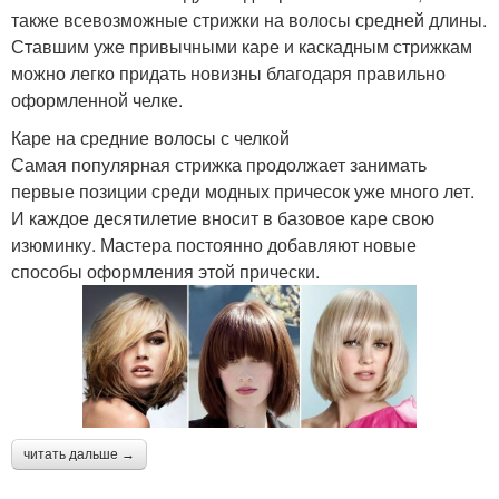
также всевозможные стрижки на волосы средней длины.
Ставшим уже привычными каре и каскадным стрижкам
Средний длина
Челки для стрижки
можно легко придать новизны благодаря правильно
оформленной челке.
Каре на средние волосы с челкой
Челка для круглого
Самая популярная стрижка продолжает занимать
Челка без укладки
лица
первые позиции среди модных причесок уже много лет.
И каждое десятилетие вносит в базовое каре свою
изюминку. Мастера постоянно добавляют новые
способы оформления этой прически.
Стрижки с длинной
Тонкие волосы
челкой
Тяжёлые волосы
Лоханка с челкой
читать дальше →