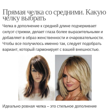
Волосы с длинными
Перья с острой челкой
Прямая челка со средними. Какую
перьями
челку выбрать
Челка в дополнение к средней длине подчеркивает
Стрижка с длинной
силуэт стрижки, делает глаза более выразительными и
Стрижка с тупой челкой
челкой
добавляет в образ женственности и очаровательности.
Чтобы все получилось именно так, следует подобрать
вариант, который гармонирует с вашей внешностью.
Длинные челки
Год на короткие волосы
Мужские челки
Короткие волосы
Идеально ровная челка – это стильное дополнение