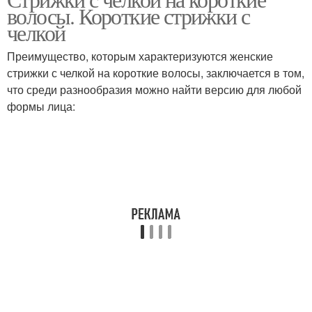
Волосы с челкой
волосы. Короткие стрижки с
волосы
челкой
Преимущество, которым характеризуются женские
стрижки с челкой на короткие волосы, заключается в том,
Год на короткие волосы
Прически для женщин
что среди разнообразия можно найти версию для любой
формы лица:
Стрижки для женщин
Стрижка для женщин
Прически на короткие
волосы