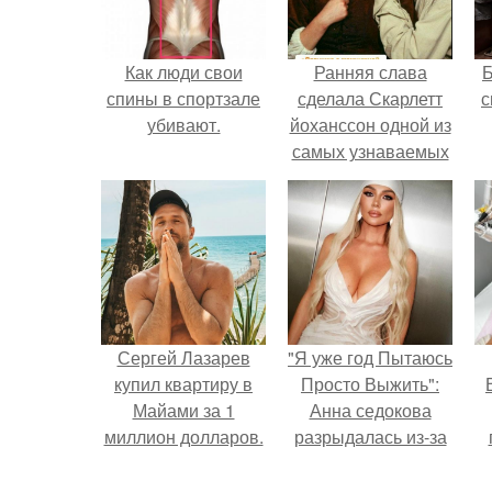
Как люди свои
Ранняя слава
спины в спортзале
сделала Скарлетт
с
убивают.
йоханссон одной из
самых узнаваемых
актрис голливуда,
но за глянцевым
фасадом
скрывалась
огромная
неуверенность.
Сергей Лазарев
"Я уже год Пытаюсь
купил квартиру в
Просто Выжить":
Майами за 1
Анна седокова
миллион долларов.
разрыдалась из-за
жесткой травли и
у
проклятий в сети.