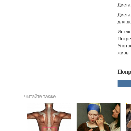
Диета
Диета
для д
Исклю
Потре
Употр
жиры 
Понр
Читайте также