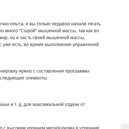
очно опыта, и вы только недавно начали тягать
ьно много "Сырой" мышечной массы, так как во
жир, но и часть своей мышечной массы.
 уже есть, во время выполнения упражнений
енировку нужно с составления программы
я следующие элементы:
анье и т. д. для максимальной отдачи от
но с высоким уровнем метаболизма в утренние