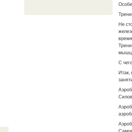
Особе
Трени
Не ст
желез
время
Трени
мышцы
С чег
Итак,
занят
Аэроб
Силов
Аэроб
аэроб
Аэроб
Самое