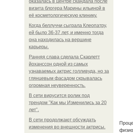
оказалась в центре скандала после
визита блогера Марины ильиной в
её косметологическую клинику.
Когда беллуччи сыграла Клеопатру,
ей было 36-37 лет, и именно тогда
она находилась на вершине
карьеры.
Ранняя слава сделала Скарлетт
йоханссон одной из самых
узнаваемых актрис голливуда, но за
глянцевым фасадом скрывалась
огромная неуверенность.
В сети вирусится ролик под
трендом "Как мы Изменились за 20
лет".
В сети продолжают обсуждать
Проце
изменения во внешности актрисы.
физио