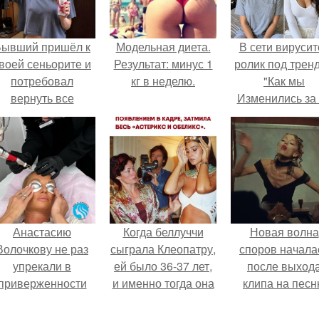
Бывший пришёл к
Модельная диета.
В сети вирусит
воей сеньорите и
Результат: минус 1
ролик под трен
потребовал
кг в неделю.
"Как мы
вернуть все
Изменились за
подарки.
лет".
Анастасию
Когда беллуччи
Новая волна
Волочкову не раз
сыграла Клеопатру,
споров начала
упрекали в
ей было 36-37 лет,
после выход
приверженности
и именно тогда она
клипа на пес
старевшим бьюти -
находилась на
Petal.
процедурам.
вершине карьеры.