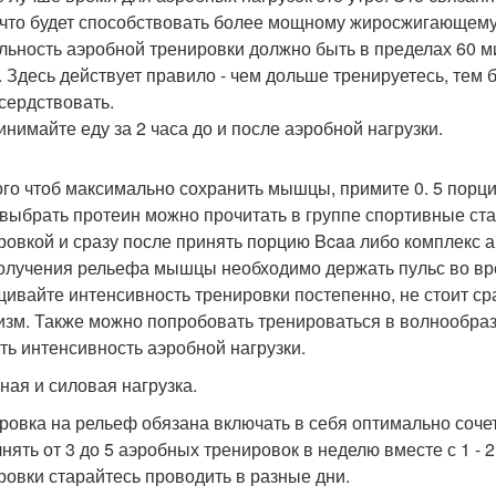
 что будет способствовать более мощному жиросжигающему
льность аэробной тренировки должно быть в пределах 60 ми
. Здесь действует правило - чем дольше тренируетесь, тем 
сердствовать.
инимайте еду за 2 часа до и после аэробной нагрузки.
ого чтоб максимально сохранить мышцы, примите 0. 5 порции
 выбрать протеин можно прочитать в группе спортивные ст
ровкой и сразу после принять порцию Bcaa либо комплекс 
олучения рельефа мышцы необходимо держать пульс во вре
ивайте интенсивность тренировки постепенно, не стоит ср
изм. Также можно попробовать тренироваться в волнообразн
ть интенсивность аэробной нагрузки.
ная и силовая нагрузка.
ровка на рельеф обязана включать в себя оптимально сочет
нять от 3 до 5 аэробных тренировок в неделю вместе с 1 
ровки старайтесь проводить в разные дни.