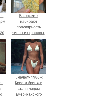
ся
В соцсетях
дом
набирают
популярность
 20
чипсы из крапивы,
которые
пользователи в
комментариях
называют
неожиданно
вкусными.
К началу 1980-х
сь
Кристи бринкли
а
стала лицом
ню
американского
моделинга и
главным