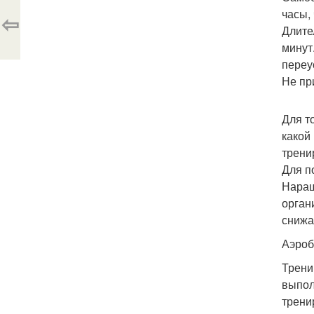
часы,
⇦
Длите
минут
переу
Не пр
Для т
какой
трени
Для п
Наращ
орган
снижа
Аэроб
Трени
выпол
трени