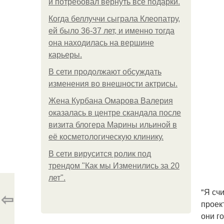
и потребовал вернуть все подарки.
Когда беллуччи сыграла Клеопатру,
ей было 36-37 лет, и именно тогда
она находилась на вершине
карьеры.
В сети продолжают обсуждать
изменения во внешности актрисы.
Жена Курбана Омарова Валерия
оказалась в центре скандала после
визита блогера Марины ильиной в
её косметологическую клинику.
В сети вирусится ролик под
трендом "Как мы Изменились за 20
лет".
"Я сч
⇦
проек
они го