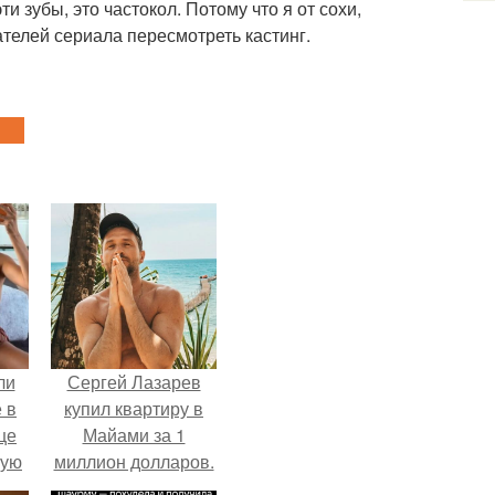
ти зубы, это частокол. Потому что я от сохи,
ателей сериала пересмотреть кастинг.
ли
Сергей Лазарев
 в
купил квартиру в
це
Майами за 1
мую
миллион долларов.