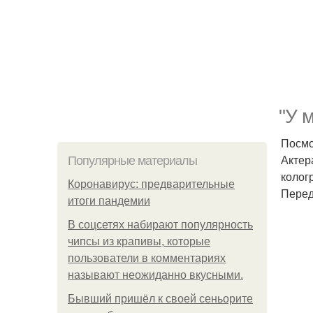
"У 
Посмо
Актер
Популярные материалы
колог
Коронавирус: предварительные
Перед
итоги пандемии
В соцсетях набирают популярность
чипсы из крапивы, которые
пользователи в комментариях
называют неожиданно вкусными.
Бывший пришёл к своей сеньорите