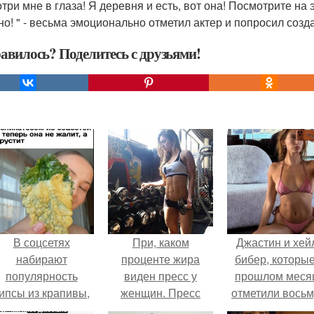
ри мне в глаза! Я деревня и есть, вот она! Посмотрите на э
но! " - весьма эмоционально отметил актер и попросил созд
авилось? Поделитесь с друзьями!
В соцсетях
При, каком
Джастин и хей
набирают
проценте жира
бибер, которые
популярность
виден пресс у
прошлом меся
ипсы из крапивы,
женщин. Пресс
отметили вось
которые
кубиками есть у
годовщину