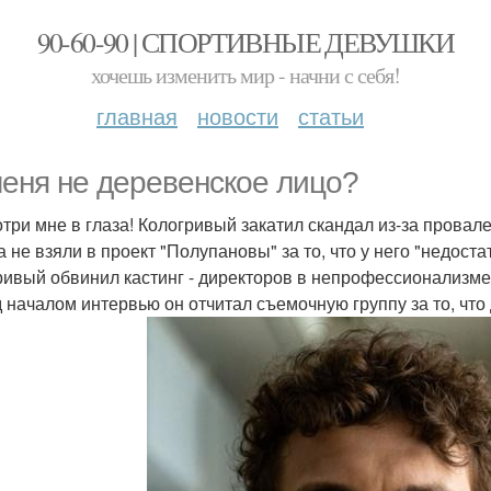
90-60-90 | СПОРТИВНЫЕ ДЕВУШКИ
хочешь изменить мир - начни с себя!
главная
новости
статьи
меня не деревенское лицо?
три мне в глаза! Кологривый закатил скандал из-за провале
а не взяли в проект "Полупановы" за то, что у него "недост
ривый обвинил кастинг - директоров в непрофессионализме
 началом интервью он отчитал съемочную группу за то, что 