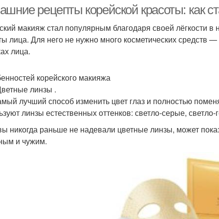
ашние рецепты корейской красоты: как ст
ский макияж стал популярным благодаря своей лёгкости в
ты лица. Для него не нужно много косметических средств 
Пя
Пятна на лице
Пятно на лице
ках лица.
бенностей корейского макияжа
Цветные линзы .
Маска для лица
Уходы для лица
Лиц
амый лучший способ изменить цвет глаз и полностью помен
ьзуют линзы естественных оттенков: светло-серые, светло-
вы никогда раньше не надевали цветные линзы, может показ
ным и чужим.
Домашние пилинги
Лица на ночь
дом
словия за короткие
Гимнастика для лица
За
сроки