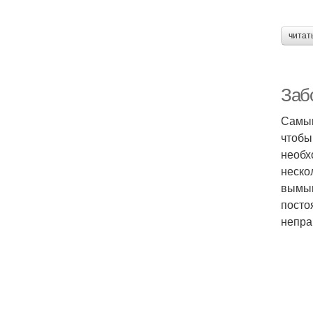
читат
Заб
Самым
чтобы
необх
неско
вымыв
посто
непра