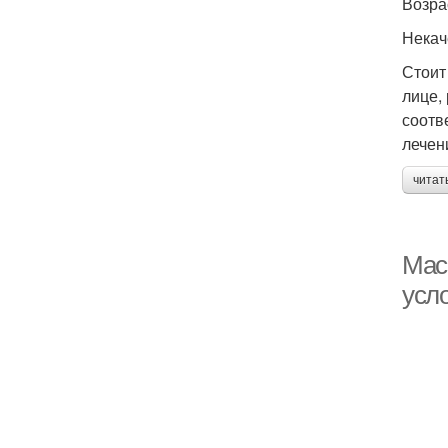
Возра
Некач
Стоит
лице,
соотв
лечен
читат
Мас
усл