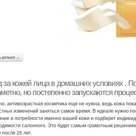
Мин
Условия на основе
Условия с помощью
Способы в домашних
Средства для лица
Ли
условиях
ь дальше →
 за кожей лица в домашних условиях . По
аметно, но постепенно запускаются проце
но, антивозрастная косметика еще не нужна, ведь кожа пок
стных изменений заняться самое время. В идеале нужно по
яние и потребности именно вашей кожи и подберет индиви
одимости салонного. Это будет самым грамотным решением
 после 25 лет.