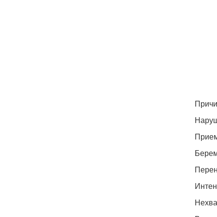
Причи
Наруш
Прием
Берем
Перен
Интен
Нехва