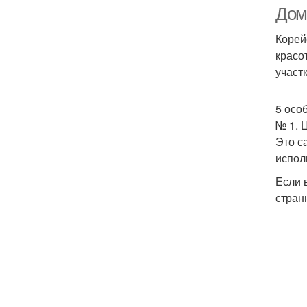
Дом
Корей
красо
участ
5 осо
№ 1. 
Это с
испол
Если 
стран
У