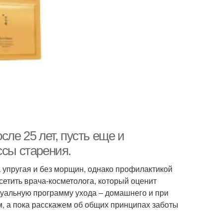
уты в домашних
Домашние средства
условиях
ца для женщин
Лица для мужчин
сле 25 лет, пусть еще и
ссы старения.
а упругая и без морщин, однако профилактикой
сетить врача-косметолога, который оценит
дуальную программу ухода – домашнего и при
, а пока расскажем об общих принципах заботы