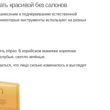
условиях
ать красивой без салонов
 нанесении и подчёркиванию естественной
— некоторые инструменты используют на разных
тна в домашних
Пигментация на лице
условиях
а в зависимости
Лайфхаки для лица
ять образ. В корейском макияже кореянки
голубые, светло-зелёные.
аться, что лицо сильно изменилось и выглядит
Применение в
Подбородок в
ашних условиях
домашних условиях
рядка для лица
Пилинг для лица