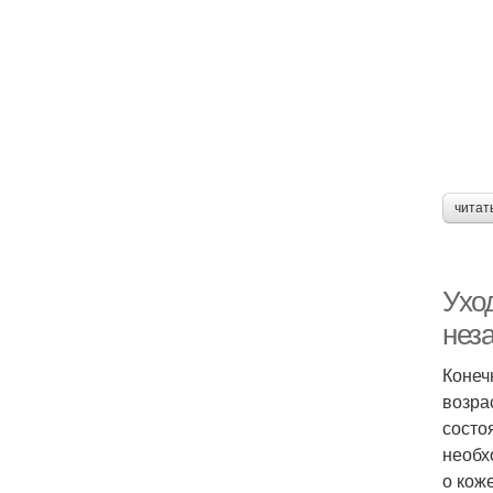
читат
Уход
нез
Конеч
возра
состо
необх
о коже