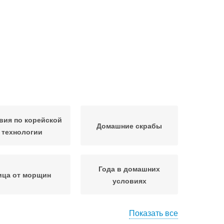
вия по корейской
Домашние скрабы
технологии
Года в домашних
ица от морщин
условиях
Показать все
од в домашних
Лица в зрелом возрасте