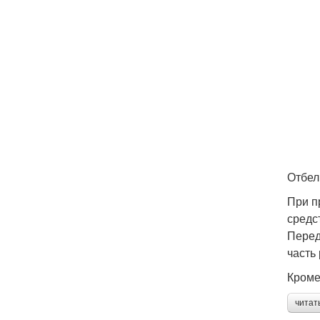
Отбел
При п
средс
Перед
часть
Кроме
читат