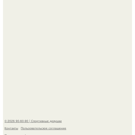
Анастасию Волочкову не раз упрекали в
приверженности устаревшим бьюти - процедурам.
Анна, давно известная своим увлечением
бодибилдингом, впервые попробовала себя в роли
модели.
© 2026 90-60-90 | Спортивные девушки
Контакты
Пользовательское соглашение