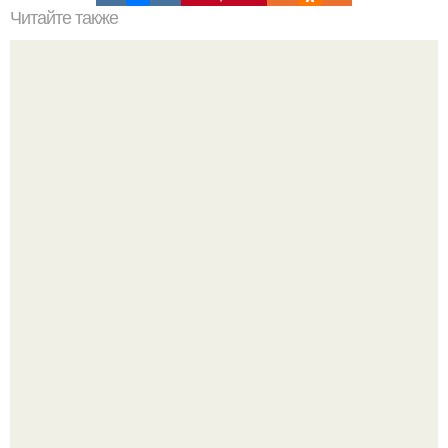
Читайте также
Фитнес - печенье. Ингредиенты:
Пока актёр делится кулинарными экспериментами, его
главный проект сделал серьёзный шаг вперёд.