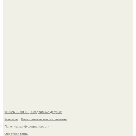
Талант - как и хорошие гены - часто передается по
наследству.
Горяча - Маргарет куолли на съёмках нового клипа
House Tour - актриса не только появилась в кадре, но и
выступила в роли сорежиссёра проекта.
© 2026 90-60-90 | Спортивные девушки
Контакты
Пользовательское соглашение
Политика конфидециальности
Обратная связь