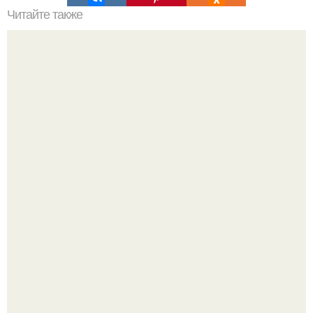
Читайте также
Белки, жиры и углеводы: сколько их нужно?
В сети вирусится ролик под трендом "Как мы
Изменились за 20 лет".