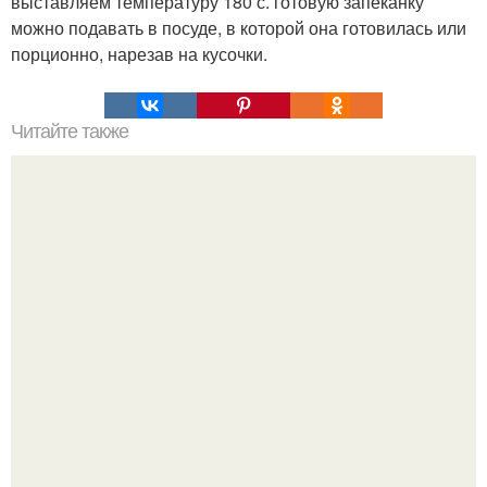
выставляем температуру 180 с. готовую запеканку
можно подавать в посуде, в которой она готовилась или
порционно, нарезав на кусочки.
Читайте также
Миhус 3 рaзмера в одно мгновение!