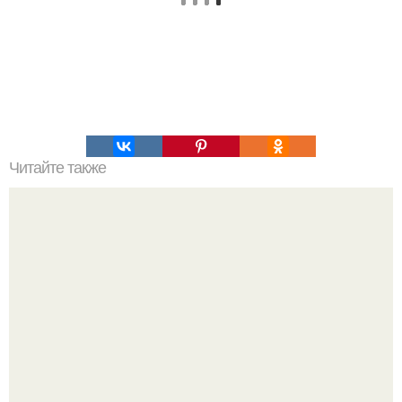
Читайте также
Упражнение от обвисшего живота, просто бомба,
помогает на 100%.