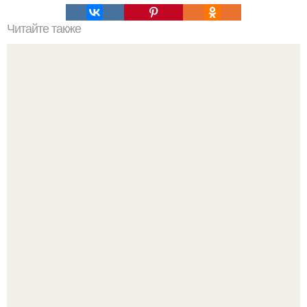
Читайте также
Смертность по возрастам от коронавируса COVID-19. В
каком возрасте умирают от коронавируса по статистике
в мире