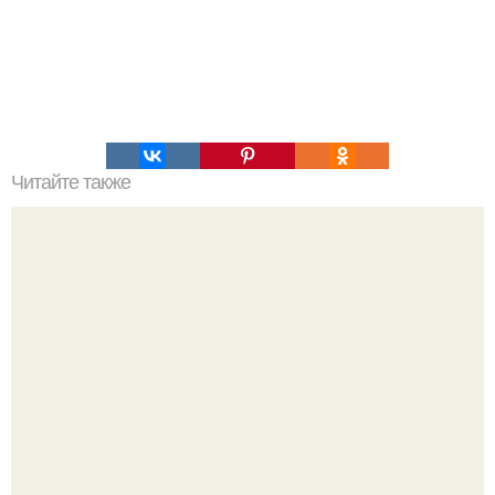
Читайте также
Овсяно - шоколадный пирог с ягодами.