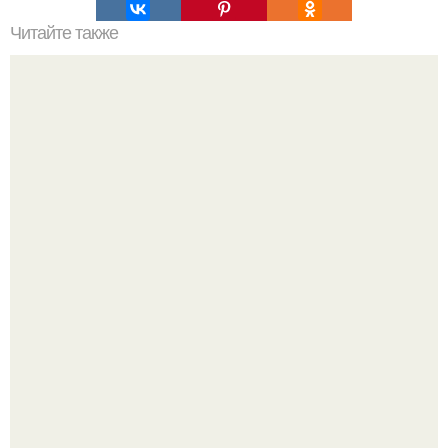
Читайте также
Сидни Суини продолжает продвигать свой бренд
нижнего белья Syrn.
Пышная посетительница парка развлечений устроила