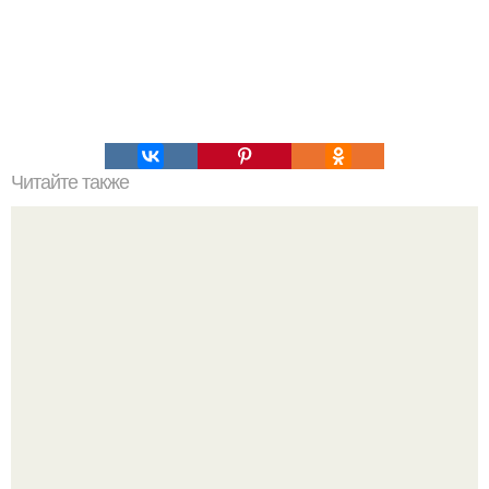
Читайте также
Что значит ухаживать за собой. Забота о себе, уход за
собой...