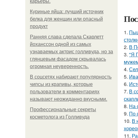
карьеры.
Куриные яйца: лучший источник
Пос
белка для женщин или опасный
продукт
1.
Пыш
Ранняя слава сделала Скарлетт
столк
йоханссон одной из самых
2.
В П
узнаваемых актрис голливуда, но за
3.
"Я 
глянцевым фасадом скрывалась
мужем
огромная неуверенность.
4.
Сел
5.
Ива
В соцсетях набирают популярность
6.
Ист
чипсы из крапивы, которые
7.
В с
пользователи в комментариях
скапл
называют неожиданно вкусными.
8.
На 
Профессиональные секреты
9.
По 
косметолога из Голливуда
10.
В 
хорео
11.
Ра