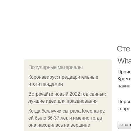
Сте
What
Популярные материалы
Проис
Коронавирус: предварительные
Кремл
итоги пандемии
начин
Встречайте новый 2022 год свиньи:
Первы
лучшие идеи для празднования
совре
Когда беллуччи сыграла Клеопатру,
ей было 36-37 лет, и именно тогда
она находилась на вершине
читат