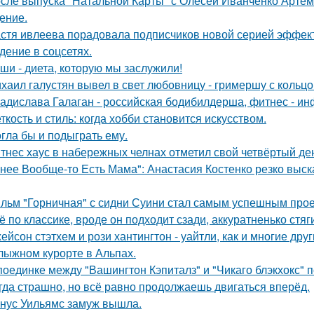
сле выпуска "Натальной Карты" с Олесей Иванченко Артеми
ение.
стя ивлеева порадовала подписчиков новой серией эффектн
дение в соцсетях.
ши - диета, которую мы заслужили!
хаил галустян вывел в свет любовницу - гримершу с кольцо
адислава Галаган - российская бодибилдерша, фитнес - ин
ткость и стиль: когда хобби становится искусством.
гла бы и подыграть ему.
тнес хаус в набережных челнах отметил свой четвёртый ден
 нее Вообще-то Есть Мама": Анастасия Костенко резко выс
льм "Горничная" с сидни Суини стал самым успешным проек
ё по классике, вроде он подходит сзади, аккуратненько стя
ейсон стэтхем и рози хантингтон - уайтли, как и многие дру
лыжном курорте в Альпах.
поединке между "Вашингтон Кэпиталз" и "Чикаго блэкхокс" 
гда страшно, но всё равно продолжаешь двигаться вперёд.
нус Уильямс замуж вышла.