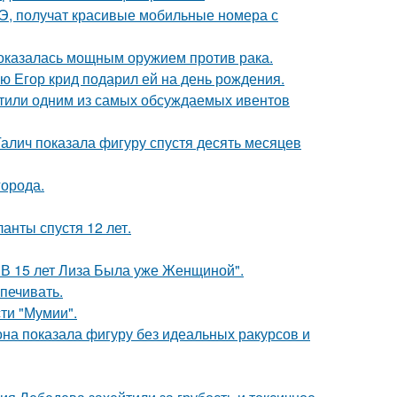
Э, получат красивые мобильные номера с
 оказалась мощным оружием против рака.
ую Егор крид подарил ей на день рождения.
рестили одним из самых обсуждаемых ивентов
Галич показала фигуру спустя десять месяцев
города.
анты спустя 12 лет.
"В 15 лет Лиза Была уже Женщиной".
печивать.
ти "Мумии".
е она показала фигуру без идеальных ракурсов и