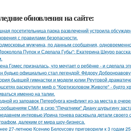
ледние обновления на сайте:
ная посетительница парка развлечений устроила обсужден
новения с правилами безопасности.
одмосковье мужчина, по данным сообщения, одновременно
Проколола Пупок и Сделала Губы": Екатерина Шкуро расска
.
ена Гомес призналась, что мечтает о ребёнке - и сделала эт
н будько официально стал легендой: Фёдору Добронравову 
ория бывшей гимнастки и модели юлии Реутовой драматиче
оцсетях раскрутили миф о "Кортизоловом Животе" - будто х
иваться именно на талии.
одной из заправок Петербурга конфликт из-за места в очер
сообщениям СМИ, в сизо "Печатники" Диану шурыгину заста
недавнем интервью Ирина тонева раскрыла детали своего 
графом, далеким от мира шоу-бизнеса.
нее 27-летнюю Ксению Белоусову приговорили к 3 годам 2