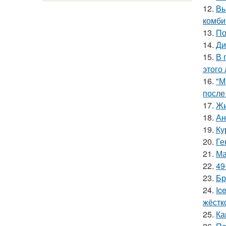
12.
Вы
комби
13.
По
14.
Ди
15.
В 
этого 
16.
"М
после
17.
Жи
18.
Ан
19.
Ку
20.
Ге
21.
Ма
22.
49
23.
Бр
24.
Ic
жёстк
25.
Ка