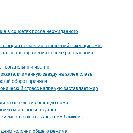
ие в соцсетях после неожиданного
 заводил несколько отношений с женщинами.
зала о преображениях после расставания с
о трогательно и честно.
закатали именную звезду на аллее славы.
ский оборот приняла.
ронический стресс напрямую заставляет жир
еди за бензином дошёл до ножа.
вили мыть полы и туалет.
семейного союза с Алексеем брижей -
5 дням колонии общего режима.