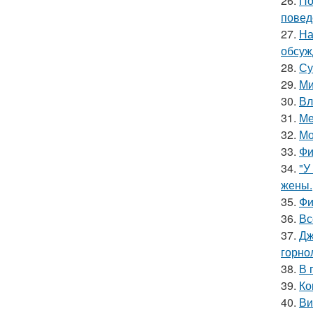
26.
По
повед
27.
На
обсуж
28.
Су
29.
Ми
30.
Вл
31.
Ме
32.
Мо
33.
Фи
34.
"У
жены.
35.
Фи
36.
Вс
37.
Дж
горно
38.
В 
39.
Ко
40.
Ви