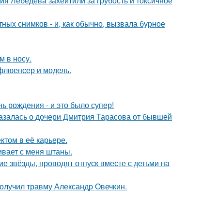
я Лебедева захейтили за грубость и токсичное
ых снимков - и, как обычно, вызвала бурное
м в носу.
флюенсер и модель.
ь рождения - и это было супер!
казалась о дочери Дмитрия Тарасова от бывшей
том в её карьере.
гивает с меня штаны.
гие звёзды, проводят отпуск вместе с детьми на
получил травму Александр Овечкин.