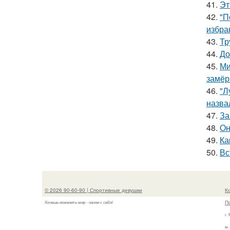
41.
Эт
42.
"П
избра
43.
Тр
44.
До
45.
Ми
замёр
46.
"Л
назва
47.
За
48.
Он
49.
Ка
50.
Вс
© 2026 90-60-90 | Спортивные девушки
К
П
Хочешь изменить мир - начни с себя!
г.
м.