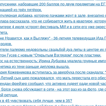
пускники, набравшие 200 баллов по двум предметам на ЕГ
нацией из трёх пятёрок.
пулярная добавка, которую пачками жрут в зале, внезапно
лара рассказала, что не собирается жить в квартире, котор
питере 4 июля устроят фестиваль Milf и в сети его уже ок
лета.
не Нравится, как я Выгляжу" - 36-летняя телеведущая Ида 
 родов.
тели палермо недовольны свадьбой дуа липы в центре их 
тон Гусев с новым "Открытым Взглядом" после пластики.
рс на естественность: Ирина Дубцова удалила грудные импл
нетика из тени раньше диплома вышла.
рия Кожевникова вступилась за авербуха после скандала: 
-Летний сын шер пожаловался, что мать перестала его обес
ендан фрейзер сообщил, что активно худеет ради новой час
e Spice снова обсуждают в сети - на этот раз из-за фото, гд
ой ретуши.
к в 45 чувствовать себя лучше, чем в 35?