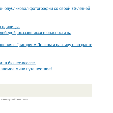
ан опубликовал фотографии со своей 35-летней
и единицы.
лебедей, оказавшихся в опасности на
ошения с Григорием Лепсом и разницу в возрасте
ит в бизнес-классе.
ываемое мини путешествие!
казании обратной гиперссылки.