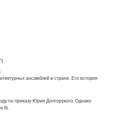
n
а
хитектурных ансамблей в стране. Его история
ду по приказу Юрия Долгорукого. Однако
III.