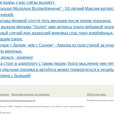
и кадры у вас слёзы вызовут.
оказал Молодую Возлюбленную" - 53-летний Максим виторг
нницей.
усова формой спустя пять месяцев после родов поразила.
 выхода фильма "Холоп" имя актрисы ольги дибцевой знал
лый случай дня: казахский мужчина спас пару влюблённых 
зшем озере.
учше с Дедом, чем с Сыном" - Аврора встала стеной за отн
ла мелочью.
 деньги - конечно!
а стоит в аэропорту с таким лицом, будто мысленно уже лет
к обычная поездка в автобусе может превратиться в незаб
треча с бывшей!
онтакты
Пользовательское соглашение
Обратная связь
олитика конфидециальности
Копирование разрешено при у
 Москва, СВАО, Отрадное, Нововладыкинский проезд 8 стр.4, Бизнес-центр «Красивый дом»,
 Владыкино