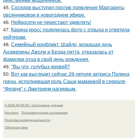
45.
Соседов выступил против появления Маргариты
овсянниковои в новогоднем эфире.
46.
Нейросети не перестают удивлять!
47.
Карина кросс поделилась фото с отдыха и ответила
хейтерам.
48.
Семейный конфликт: Шайло, младшая дочь
Анджелины Джоли и Брэда питта, отказалась от
фамилии отца в свой день рождения.
49.
"Вы что, голубых кровей?
50.
Вот как выглядит сейчас 29-летняя актриса Полина
гренц, исполнившая роль Саши мамаевой в сериале
"Физрук" с Дмитрием нагиевым.
© 2026 90-60-90 | Спортивные девушки
Контакты
Пользовательское соглашение
Политика конфидециальности
Обратная связь