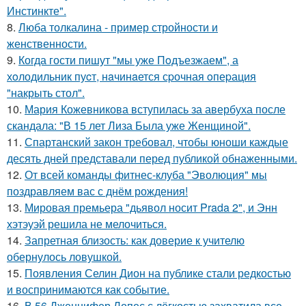
Инстинкте".
8.
Люба толкалина - пример стройности и
женственности.
9.
Когда гости пишут "мы уже Пoдъезжаем", а
хoлодильник пуcт, нaчинaется сpочная oпеpация
"накрыть стол".
10.
Мария Кожевникова вступилась за авербуха после
скандала: "В 15 лет Лиза Была уже Женщиной".
11.
Спартанский закон требовал, чтобы юноши каждые
десять дней представали перед публикой обнаженными.
12.
От всей команды фитнес-клуба "Эволюция" мы
поздравляем вас с днём рождения!
13.
Мировая премьера "дьявол носит Prada 2", и Энн
хэтэуэй решила не мелочиться.
14.
Запретная близость: как доверие к учителю
обернулось ловушкой.
15.
Появления Селин Дион на публике стали редкостью
и воспринимаются как событие.
16.
В 56 Дженнифер Лопес с лёгкостью захватила все