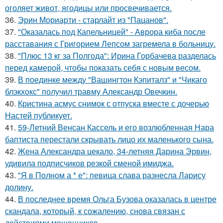
оголяет живот, ягодицы или просвечивается.
36.
Эрин Мориарти - старлайт из "Пацанов".
37.
"Оказалась под Капельницей" - Аврора киба после
расставания с Григорием Лепсом загремела в больницу.
38.
"Плюс 13 кг за Полгода": Ирина Горбачева разделась
перед камерой, чтобы показать себя с новым весом.
39.
В поединке между "Вашингтон Кэпиталз" и "Чикаго
блэкхокс" получил травму Александр Овечкин.
40.
Кристина асмус снимок с отпуска вместе с дочерью
Настей публикует.
41.
59-Летний Венсан Кассель и его возлюбленная Нара
баптиста перестали скрывать лицо их маленького сына.
42.
Жена Александра цекало, 34-летняя Дарина Эрвин,
удивила подписчиков резкой сменой имиджа.
43.
"Я в Полном а * е": певица слава разнесла Ларису
долину.
44.
В последнее время Ольга Бузова оказалась в центре
скандала, который, к сожалению, снова связан с
действиями мошенников.