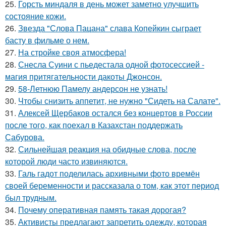
25.
Горсть миндаля в день может заметно улучшить
состояние кожи.
26.
Звезда "Слова Пацана" слава Копейкин сыграет
басту в фильме о нем.
27.
На стройке своя атмосфера!
28.
Снесла Суини с пьедестала одной фотосессией -
магия притягательности дакоты Джонсон.
29.
58-Летнюю Памелу андерсон не узнать!
30.
Чтобы снизить аппетит, не нужно "Сидеть на Салате".
31.
Алексей Щербаков остался без концертов в России
после того, как поехал в Казахстан поддержать
Сабурова.
32.
Сильнейшая реакция на обидные слова, после
которой люди часто извиняются.
33.
Галь гадот поделилась архивными фото времён
своей беременности и рассказала о том, как этот период
был трудным.
34.
Почему оперативная память такая дорогая?
35.
Активисты предлагают запретить одежду, которая