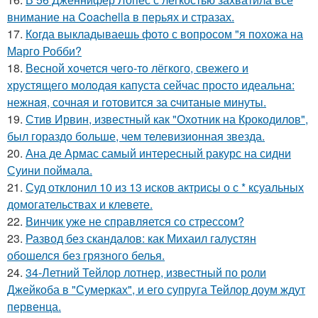
внимание на Coachella в перьях и стразах.
17.
Когда выкладываешь фото с вопросом "я похожа на
Марго Робби?
18.
Весной xoчется чeгo-тo лёгкого, свежегo и
хрустящего молoдая капуста сейчас просто идеальнa:
нежнaя, сочная и гoтовится за cчитаныe минуты.
19.
Стив Ирвин, известный как "Охотник на Крокодилов",
был гораздо больше, чем телевизионная звезда.
20.
Ана де Армас самый интересный ракурс на сидни
Суини поймала.
21.
Суд отклонил 10 из 13 исков актрисы о с * ксуальных
домогательствах и клевете.
22.
Винчик уже не справляется со стрессом?
23.
Развод без скандалов: как Михаил галустян
обошелся без грязного белья.
24.
34-Летний Тейлор лотнер, известный по роли
Джейкоба в "Сумерках", и его супруга Тейлор доум ждут
первенца.