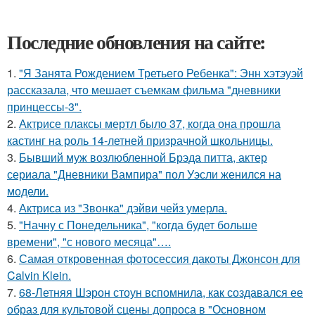
Последние обновления на сайте:
1.
"Я Занята Рождением Третьего Ребенка": Энн хэтэуэй
рассказала, что мешает съемкам фильма "дневники
принцессы-3".
2.
Актрисе плаксы мертл было 37, когда она прошла
кастинг на роль 14-летней призрачной школьницы.
3.
Бывший муж возлюбленной Брэда питта, актер
сериала "Дневники Вампира" пол Уэсли женился на
модели.
4.
Актриса из "Звонка" дэйви чейз умерла.
5.
"Начну с Понедельника", "когда будет больше
времени", "с нового месяца"….
6.
Самая откровенная фотосессия дакоты Джонсон для
Calvin Klein.
7.
68-Летняя Шэрон стоун вспомнила, как создавался ее
образ для культовой сцены допроса в "Основном