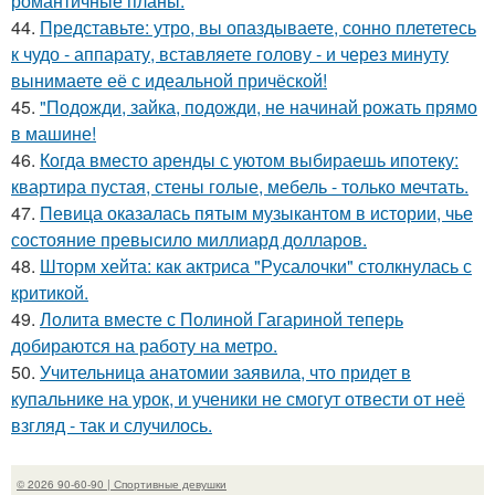
романтичные планы.
44.
Представьте: утро, вы опаздываете, сонно плететесь
к чудо - аппарату, вставляете голову - и через минуту
вынимаете её с идеальной причёской!
45.
"Подожди, зайка, подожди, не начинай рожать прямо
в машине!
46.
Когда вместо аренды с уютом выбираешь ипотеку:
квартира пустая, стены голые, мебель - только мечтать.
47.
Певица оказалась пятым музыкантом в истории, чье
состояние превысило миллиард долларов.
48.
Шторм хейта: как актриса "Русалочки" столкнулась с
критикой.
49.
Лолита вместе с Полиной Гагариной теперь
добираются на работу на метро.
50.
Учительница анатомии заявила, что придет в
купальнике на урок, и ученики не смогут отвести от неё
взгляд - так и случилось.
© 2026 90-60-90 | Спортивные девушки