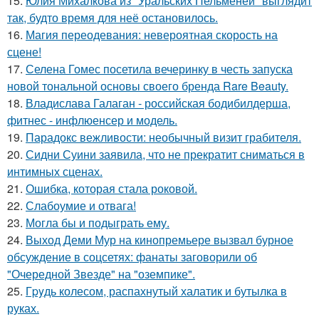
15.
Юлия Михалкова из "Уральских Пельменей" выглядит
так, будто время для неё остановилось.
16.
Магия переодевания: невероятная скорость на
сцене!
17.
Селена Гомес посетила вечеринку в честь запуска
новой тональной основы своего бренда Rare Beauty.
18.
Владислава Галаган - российская бодибилдерша,
фитнес - инфлюенсер и модель.
19.
Парадокс вежливости: необычный визит грабителя.
20.
Сидни Суини заявила, что не прекратит сниматься в
интимных сценах.
21.
Ошибка, которая стала роковой.
22.
Слабоумие и отвага!
23.
Могла бы и подыграть ему.
24.
Выход Деми Мур на кинопремьере вызвал бурное
обсуждение в соцсетях: фанаты заговорили об
"Очередной Звезде" на "оземпике".
25.
Гpyдь колесом, распахнутый халатик и бутылка в
руках.