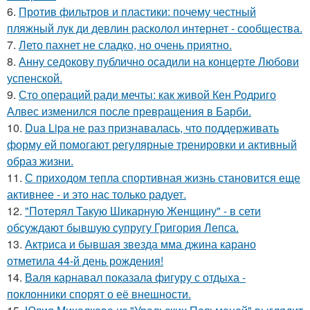
6.
Против фильтров и пластики: почему честный
пляжный лук ди девлин расколол интернет - сообщества.
7.
Лето пахнет не сладко, но очень приятно.
8.
Анну седокову публично осадили на концерте Любови
успенской.
9.
Сто операций ради мечты: как живой Кен Родриго
Алвес изменился после превращения в Барби.
10.
Dua Lipa не раз признавалась, что поддерживать
форму ей помогают регулярные тренировки и активный
образ жизни.
11.
С приходом тепла спортивная жизнь становится еще
активнее - и это нас только радует.
12.
"Потерял Такую Шикарную Женщину" - в сети
обсуждают бывшую супругу Григория Лепса.
13.
Актриса и бывшая звезда мма джина карано
отметила 44-й день рождения!
14.
Валя карнавал показала фигуру с отдыха -
поклонники спорят о её внешности.