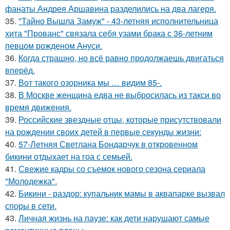
фанаты Андрея Аршавина разделились на два лагеря.
35.
"Тайно Вышла Замуж" - 43-летняя исполнительница
хита "Прованс" связала себя узами брака с 36-летним
певцом рожденом Ануси.
36.
Когда страшно, но всё равно продолжаешь двигаться
вперёд.
37.
Вот такого озорника мы … видим 85-.
38.
В Москве женщина едва не выбросилась из такси во
время движения.
39.
Российские звездные отцы, которые присутствовали
на рождении своих детей в первые секунды жизни:
40.
57-Летняя Светлана Бондарчук в откровенном
бикини отдыхает на гоа с семьей.
41.
Свежие кадры со съемок нового сезона сериала
"Молодежка".
42.
Бикини - раздор: купальник мамы в аквапарке вызвал
споры в сети.
43.
Личная жизнь на паузе: как дети нарушают самые