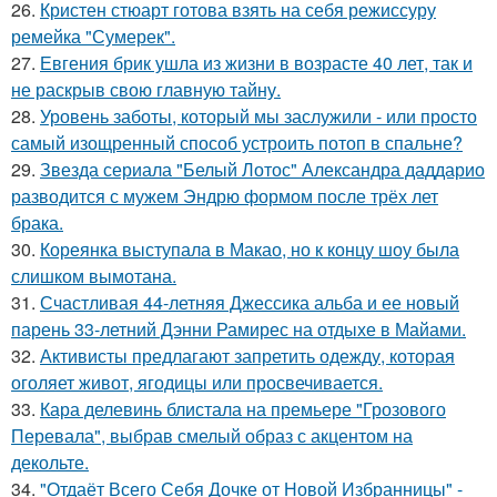
26.
Кристен стюарт готова взять на себя режиссуру
ремейка "Сумерек".
27.
Евгения брик ушла из жизни в возрасте 40 лет, так и
не раскрыв свою главную тайну.
28.
Уровень заботы, который мы заслужили - или просто
самый изощренный способ устроить потоп в спальне?
29.
Звезда сериала "Белый Лотос" Александра даддарио
разводится с мужем Эндрю формом после трёх лет
брака.
30.
Кореянка выступала в Макао, но к концу шоу была
слишком вымотана.
31.
Счастливая 44-летняя Джессика альба и ее новый
парень 33-летний Дэнни Рамирес на отдыхе в Майами.
32.
Активисты предлагают запретить одежду, которая
оголяет живот, ягодицы или просвечивается.
33.
Кара делевинь блистала на премьере "Грозового
Перевала", выбрав смелый образ с акцентом на
декольте.
34.
"Отдаёт Всего Себя Дочке от Новой Избранницы" -