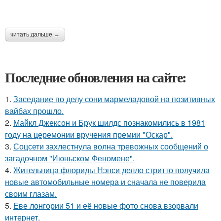
читать дальше →
Последние обновления на сайте:
1.
Заседание по делу сони мармеладовой на позитивных
вайбах прошло.
2.
Майкл Джексон и Брук шилдс познакомились в 1981
году на церемонии вручения премии "Оскар".
3.
Соцсети захлестнула волна тревожных сообщений о
загадочном "Июньском Феномене".
4.
Жительница флориды Нэнси делло стритто получила
новые автомобильные номера и сначала не поверила
своим глазам.
5.
Еве лонгории 51 и её новые фото снова взорвали
интернет.