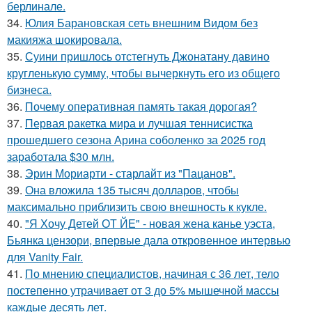
берлинале.
34.
Юлия Барановская сеть внешним Видом без
макияжа шокировала.
35.
Суини пришлось отстегнуть Джонатану давино
кругленькую сумму, чтобы вычеркнуть его из общего
бизнеса.
36.
Почему оперативная память такая дорогая?
37.
Первая ракетка мира и лучшая теннисистка
прошедшего сезона Арина соболенко за 2025 год
заработала $30 млн.
38.
Эрин Мориарти - старлайт из "Пацанов".
39.
Она вложила 135 тысяч долларов, чтобы
максимально приблизить свою внешность к кукле.
40.
"Я Хочу Детей ОТ ЙЕ" - новая жена канье уэста,
Бьянка цензори, впервые дала откровенное интервью
для Vanity Fair.
41.
По мнению специалистов, начиная с 36 лет, тело
постепенно утрачивает от 3 до 5% мышечной массы
каждые десять лет.