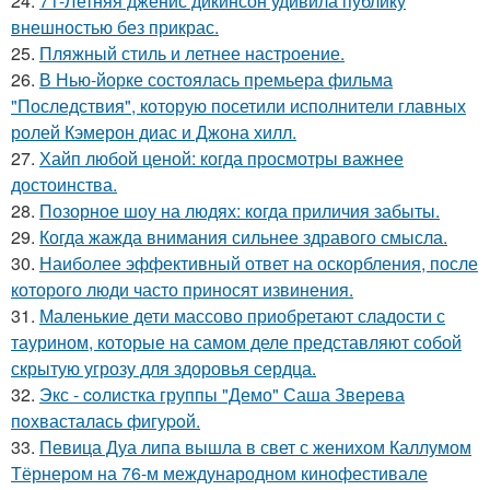
24.
71-Летняя дженис дикинсон удивила публику
внешностью без прикрас.
25.
Пляжный стиль и летнее настроение.
26.
В Нью-йорке состоялась премьера фильма
"Последствия", которую посетили исполнители главных
ролей Кэмерон диас и Джона хилл.
27.
Хайп любой ценой: когда просмотры важнее
достоинства.
28.
Позорное шоу на людях: когда приличия забыты.
29.
Когда жажда внимания сильнее здравого смысла.
30.
Наиболее эффективный ответ на оскорбления, после
которого люди часто приносят извинения.
31.
Маленькие дети массово приобретают сладости с
таурином, которые на самом деле представляют собой
скрытую угрозу для здоровья сердца.
32.
Экс - coлистка группы "Демо" Саша Зверева
пoхвасталась фигуpoй.
33.
Певица Дуа липа вышла в свет с женихом Каллумом
Тёрнером на 76-м международном кинофестивале