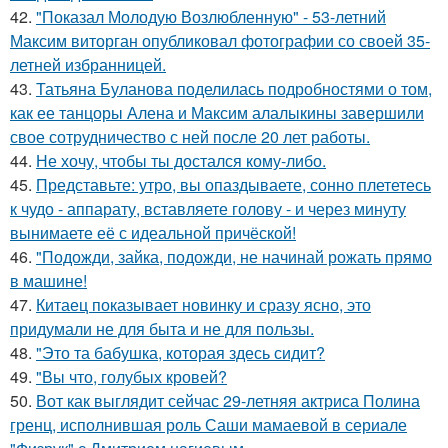
42.
"Показал Молодую Возлюбленную" - 53-летний
Максим виторган опубликовал фотографии со своей 35-
летней избранницей.
43.
Татьяна Буланова поделилась подробностями о том,
как ее танцоры Алена и Максим алалыкины завершили
свое сотрудничество с ней после 20 лет работы.
44.
Не хочу, чтобы ты достался кому-либо.
45.
Представьте: утро, вы опаздываете, сонно плететесь
к чудо - аппарату, вставляете голову - и через минуту
вынимаете её с идеальной причёской!
46.
"Подожди, зайка, подожди, не начинай рожать прямо
в машине!
47.
Китаец показывает новинку и сразу ясно, это
придумали не для быта и не для пользы.
48.
"Это та бабушка, которая здесь сидит?
49.
"Вы что, голубых кровей?
50.
Вот как выглядит сейчас 29-летняя актриса Полина
гренц, исполнившая роль Саши мамаевой в сериале