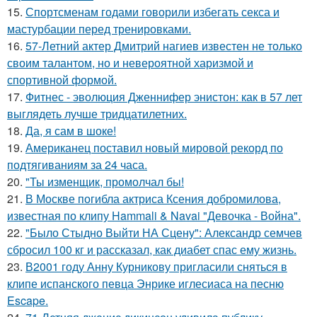
15.
Спортсменам годами говорили избегать секса и
мастурбации перед тренировками.
16.
57-Летний актер Дмитрий нагиев известен не только
своим талантом, но и невероятной харизмой и
спортивной формой.
17.
Фитнес - эволюция Дженнифер энистон: как в 57 лет
выглядеть лучше тридцатилетних.
18.
Да, я сам в шоке!
19.
Американец поставил новый мировой рекорд по
подтягиваниям за 24 часа.
20.
"Ты изменщик, промолчал бы!
21.
В Москве погибла актриса Ксения добромилова,
известная по клипу Hammali & Navai "Девочка - Война".
22.
"Было Стыдно Выйти НА Сцену": Александр семчев
сбросил 100 кг и рассказал, как диабет спас ему жизнь.
23.
В2001 году Анну Курникову пригласили сняться в
клипе испанского певца Энрике иглесиаса на песню
Escape.