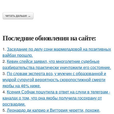
читать дальше →
Последние обновления на сайте:
1.
Заседание по делу сони мармеладовой на позитивных
вайбах прошло.
2.
Кевин спейси заявил, что многолетние судебные
разбирательства практически уничтожили его состояние.
3.
По словам эксперта воз, у мужчин с образованной и
мудрой супругой вероятность скоропостижной смерти
якобы на 46% ниже.
4.
Ксения Собчак пошутила в ответ на слухи в телеграм -
каналах о том, что она якобы получила госохрану от
росгвардии.
5.
Леонардо ди каприо и Виттория черетти, похоже,