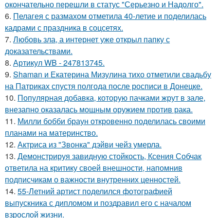
окончательно перешли в статус "Серьезно и Надолго".
6.
Пелагея с размахом отметила 40-летие и поделилась
кадрами с праздника в соцсетях.
7.
Любовь зла, а интернет уже открыл папку с
доказательствами.
8.
Артикул WB - 247813745.
9.
Shaman и Екатерина Мизулина тихо отметили свадьбу
на Патриках спустя полгода после росписи в Донецке.
10.
Популярная добавка, которую пачками жрут в зале,
внезапно оказалась мощным оружием против рака.
11.
Милли бобби браун откровенно поделилась своими
планами на материнство.
12.
Актриса из "Звонка" дэйви чейз умерла.
13.
Демонстрируя завидную стойкость, Ксения Собчак
ответила на критику своей внешности, напомнив
подписчикам о важности внутренних ценностей.
14.
55-Летний артист поделился фотографией
выпускника с дипломом и поздравил его с началом
взрослой жизни.