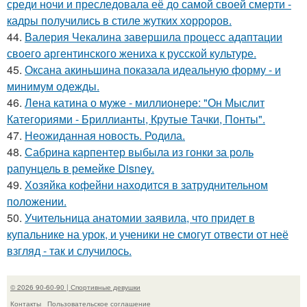
среди ночи и преследовала её до самой своей смерти -
кадры получились в стиле жутких хорроров.
44.
Валерия Чекалина завершила процесс адаптации
своего аргентинского жениха к русской культуре.
45.
Оксана акиньшина показала идеальную форму - и
минимум одежды.
46.
Лена катина о муже - миллионере: "Он Мыслит
Категориями - Бриллианты, Крутые Тачки, Понты".
47.
Неожиданная новость. Родила.
48.
Сабрина карпентер выбыла из гонки за роль
рапунцель в ремейке Disney.
49.
Хозяйка кофейни находится в затруднительном
положении.
50.
Учительница анатомии заявила, что придет в
купальнике на урок, и ученики не смогут отвести от неё
взгляд - так и случилось.
© 2026 90-60-90 | Спортивные девушки
Контакты
Пользовательское соглашение