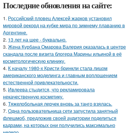
Последние обновления на сайте:
1.
Российский пловец Алексей жарков установил
мировой рекорд на кубке мира по зимнему плаванию в
Аргентине.
2.
13 лет на шее - буквально.
3.
Жена Курбана Омарова Валерия оказалась в центре
скандала после визита блогера Марины ильиной в её
косметологическую клинику.
4.
К началу 1980-х Кристи бринкли стала лицом
американского моделинга и главным воплощением
естественной привлекательности.
5.
Ивлеева стыдится, что рекламировала
некачественную косметику.
6.
Тяжелобольная лерчек вновь за танго взялась.
7.
Одна пользовательница сети запустила занятный
флешмоб, предложив своей аудитории поделиться
кадрами, на которых они получились максимально
нелепо.