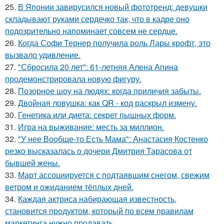
25.
В Японии завирусился новый фототренд: девушки
складывают руками сердечко так, что в кадре оно
подозрительно напоминает совсем не сердце.
26.
Когда Софи Тернер получила роль Лары крофт, это
вызвало удивление.
27.
"Сбросила 20 лет": 61-летняя Алена Апина
продемонстрировала новую фигуру.
28.
Позорное шоу на людях: когда приличия забыты.
29.
Двойная ловушка: как QR - код раскрыл измену.
30.
Генетика или диета: секрет пышных форм.
31.
Игра на выживание: месть за миллион.
32.
"У нее Вообще-то Есть Мама": Анастасия Костенко
резко высказалась о дочери Дмитрия Тарасова от
бывшей жены.
33.
Март ассоциируется с подтаявшим снегом, свежим
ветром и ожиданием тёплых дней.
34.
Каждая актриса набирающая известность,
становится продуктом, который по всем правилам
маркетинга нужно продавать.