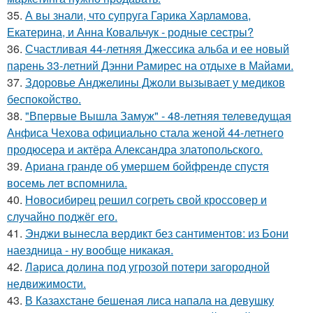
35.
А вы знали, что супруга Гарика Харламова,
Екатерина, и Анна Ковальчук - родные сестры?
36.
Счастливая 44-летняя Джессика альба и ее новый
парень 33-летний Дэнни Рамирес на отдыхе в Майами.
37.
Здоровье Анджелины Джоли вызывает у медиков
беспокойство.
38.
"Впервые Вышла Замуж" - 48-летняя телеведущая
Анфиса Чехова официально стала женой 44-летнего
продюсера и актёра Александра златопольского.
39.
Ариана гранде об умершем бойфренде спустя
восемь лет вспомнила.
40.
Новосибирец решил согреть свой кроссовер и
случайно поджёг его.
41.
Энджи вынесла вердикт без сантиментов: из Бони
наездница - ну вообще никакая.
42.
Лариса долина под угрозой потери загородной
недвижимости.
43.
В Казахстане бешеная лиса напала на девушку