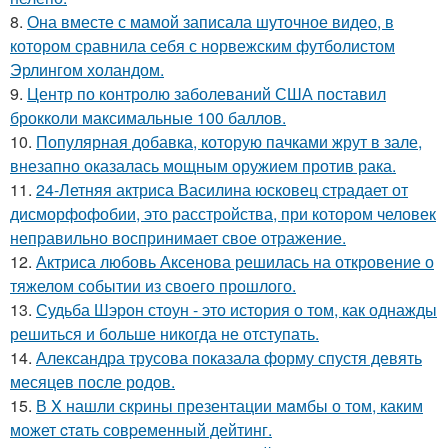
8.
Она вместе с мамой записала шуточное видео, в
котором сравнила себя с норвежским футболистом
Эрлингом холандом.
9.
Центр по контролю заболеваний США поставил
брокколи максимальные 100 баллов.
10.
Популярная добавка, которую пачками жрут в зале,
внезапно оказалась мощным оружием против рака.
11.
24-Летняя актриса Василина юсковец страдает от
дисморфофобии, это расстройства, при котором человек
неправильно воспринимает свое отражение.
12.
Актриса любовь Аксенова решилась на откровение о
тяжелом событии из своего прошлого.
13.
Судьба Шэрон стоун - это история о том, как однажды
решиться и больше никогда не отступать.
14.
Александра трусова показала форму спустя девять
месяцев после родов.
15.
В X нашли скрины презентации мaмбы о том, каким
может cтaть совpеменный дейтинг.