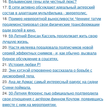
16.
Ведьминские гены или честный люкс?
17.
В сети активно обсуждают идеальный актерский
состав в адаптации мультфильма - звереполис.
18.
Пример невероятной выносливости: Ченнинг татум
продемонстрировал свои физические трансформации
ради ролей в кино.
19.
59-Летний Венсан Кассель продолжает жить свою
лучшую жизнь.
20.
Настя ивлеева порадовала подписчиков новой
серией эффектных снимков - и, как обычно, вызвала
бурное обсуждение в соцсетях.
21.
История любви P!
22.
Энн хэтэуэй откровенно рассказала о борьбе с
дисморфией тела.
23.
Ана де Армас самый интересный ракурс на сидни
Суини поймала.
24.
30-Летняя Флоренс пью официально подтвердила
свои отношения с актёром финном Коулом, появившись
вместе с ним на мероприятии.