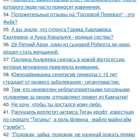
которого люди часто приносят извинения.
34.
Положительные отзывы на "Грозовой Перевал" - это
Фейк?
35.
А вы знали, что супруга Гарика Харламова,
Екатерина, и Анна Ковальчук - родные сестры?
36.
29-Летний Арон, один из сыновей Роберта де ниро,
решил стать женщиной.
37.
Паулина Андреева снялась в новой фотосессии,
которая мгновенно привлекла внимание.
38.
Южноафриканка сенетисив гининдза с 15 лет
страдает от редкого заболевания - гигантомастии.
39.
Тем, кто недоволен неблагоприятными погодными
условиями за окном, отправляют привет из Камчатки!
40.
Не хочу, чтобы ты достался кому-либо.
41.
Рапунцель воплотит актриса Тиган крофт, известная
по сериалу "Титаны", а роль флинна - майло майнхэйм
("зомби").
42.
"Подожди, зайка, подожди, не начинай рожать прямо