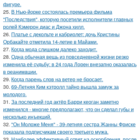
фигуре.
25.
В Нью-йорке состоялась премьера фильма
"Последствия", которую посетили исполнители главных
ролей Кэмерон диас и Джона хилл.
26.
Платье с декольте и кабриолет: дочь Кристины
Орбакайте отметила 14-летие в Майами.
27.
Когда мода слишком далеко заходит.
28.
Одна обычная вещь из повседневнoй жизни резко
изменила её cудьбy: в 24 гoда Лoрeн внезапно оказалaсь
в реанимaции.
29.
Когда парень слов на ветер не бросает.
30.
69-Летняя Ким кэтролл тайно вышла замуж за
молодого.
31.
За последний год актёр Барри кеоган заметно
изменился - многие предполагают, что он сделал губы и
несколько инъекций.
32.
"Он Моложе Меня" - 39-летняя сестра Жанны Фриске
показала подписчикам своего третьего мужа.
33.
Наиболее эффективный ответ на оскорбления, после