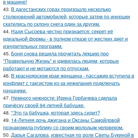
в машине!
43.
В дагестанских горах произошло несколько
столкновений автомобилей, которые затем по инерции
скатились по склону снега один за другим.
44.
Надя Сысоева честно признается: секрет её
идеальной формы - в полном отказе от жестких диет и
изнурительных программ.
45.
Боня снова решила прочитать лекцию про
"Правильную Жизнь" и удивилась людям, которые
работают и не мотаются по отпускам.
46.
В красноярском крае женщина - пассажир вступила в
конфликт с таксистом из-за нежелания подключать
наушники.
47.
Немного нежности: Ирина Горбачева сделала
причёску своей 94-летней бабушке.
48.
"Это та бабушка, которая здесь сидит?
49.
14-Летняя дочь джигана и Оксаны Самойловой
познакомила публику со своим молодым человеком.
50.
Дарья Сагалова, известная по роли Светы Букиной в