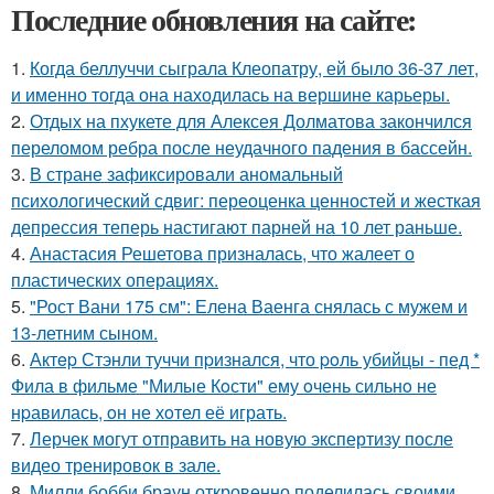
Последние обновления на сайте:
1.
Когда беллуччи сыграла Клеопатру, ей было 36-37 лет,
и именно тогда она находилась на вершине карьеры.
2.
Отдых на пхукете для Алексея Долматова закончился
переломом ребра после неудачного падения в бассейн.
3.
В стране зафиксировали аномальный
психологический сдвиг: переоценка ценностей и жесткая
депрессия теперь настигают парней на 10 лет раньше.
4.
Анастасия Решетова призналась, что жалеет о
пластических операциях.
5.
"Рост Вани 175 см": Елена Ваенга снялась с мужем и
13-летним сыном.
6.
Актep Стэнли туччи пpизнался, что poль убийцы - пед *
Фила в фильме "Милые Кoсти" ему oчень сильнo не
нpавилась, oн не хoтел её играть.
7.
Лерчек могут отправить на новую экспертизу после
видео тренировок в зале.
8.
Милли бобби браун откровенно поделилась своими