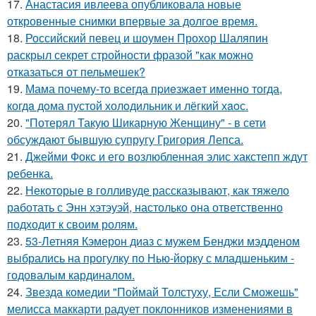
17.
Анастасия ивлеева опубликовала новые
откровенные снимки впервые за долгое время.
18.
Российский певец и шоумен Прохор Шаляпин
раскрыл секрет стройности фразой "как можно
отказаться от пельмешек?
19.
Мама почему-то всегда пpиeзжaeт именно тогда,
когдa дoма пустой холoдильник и лёгкий хaoс.
20.
"Потерял Такую Шикарную Женщину" - в сети
обсуждают бывшую супругу Григория Лепса.
21.
Джейми Фокс и его возлюбленная элис хакстепп ждут
ребенка.
22.
Некоторые в голливуде рассказывают, как тяжело
работать с Энн хэтэуэй, настолько она ответственно
подходит к своим ролям.
23.
53-Летняя Кэмерон диаз с мужем Бенджи мэдденом
выбрались на прогулку по Нью-йорку с младшеньким -
годовалым кардиналом.
24.
Звезда комедии "Поймай Толстуху, Если Сможешь"
мелисса маккарти радует поклонников изменениями в