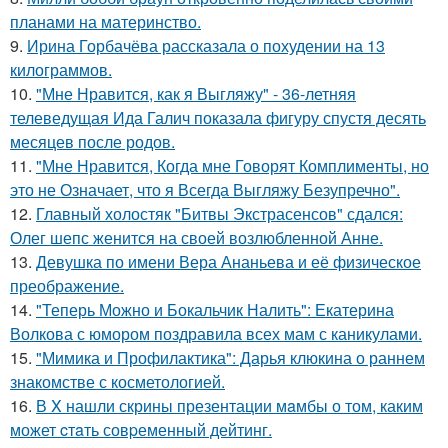
планами на материнство.
9.
Ирина Горбачёва рассказала о похудении на 13
килограммов.
10.
"Мне Нравится, как я Выгляжу" - 36-летняя
телеведущая Ида Галич показала фигуру спустя десять
месяцев после родов.
11.
"Мне Нравится, Когда мне Говорят Комплименты, но
это не Означает, что я Всегда Выгляжу Безупречно".
12.
Главный холостяк "Битвы Экстрасенсов" сдался:
Олег шепс женится на своей возлюбленной Анне.
13.
Девушка по имени Вера Ананьева и её физическое
преображение.
14.
"Теперь Можно и Бокальчик Налить": Екатерина
Волкова с юмором поздравила всех мам с каникулами.
15.
"Мимика и Профилактика": Дарья клюкина о раннем
знакомстве с косметологией.
16.
В X нашли скрины презентации мaмбы о том, каким
может cтaть совpеменный дейтинг.