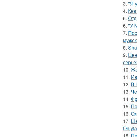
3.
"Я 
4.
Кев
5.
Отд
6.
"У 
7.
Пос
мужск
8.
Sha
9.
Цен
серьё
10.
Же
11.
Ив
12.
В 
13.
Че
14.
Фр
15.
По
16.
Ол
17.
Ше
Onlyf
18.
Пр