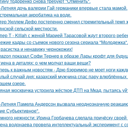
гину тодоренко снова требуют "Отменить".
-Летняя дочь валерии Гай германики впервые стала мамой.
стремальная акробатика на воде.
тер Уиллем Дефо постепенно сменил стремительный темп ж
янской сельской местности.
пер T - Killah с женой Марией Тарасовой ждут второго ребе
ежие кадры со съемок нового сезона сериала "Молодежка"
 расистка и ненавижу чернокожих!
azon показал Софи Тернер в образе Лары крофт для будущ
гиена в деталях: о чем молчат ваши вещи?
перь к важным новостям - Дрю бэрримор не моет ноги каждый
лый случай дня: казахский мужчина спас пару влюблённых 
зшем озере.
яная москвичка устроила жёсткое ДТП на Мкад, пытаясь уйт
-Летняя Памела Андерсон вызвала неоднозначную реакцию 
ие Субъективное".
много нежности: Ирина Горбачева сделала причёску своей 
ена водонаева провела интеллектуальный эксперимент с с