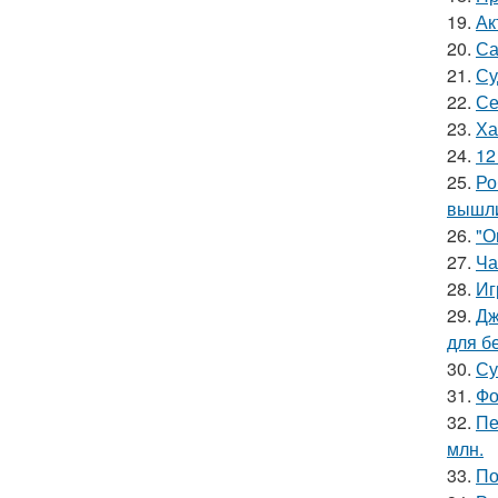
19.
Ак
20.
Са
21.
Су
22.
Се
23.
Ха
24.
12
25.
Ро
вышли
26.
"О
27.
Ча
28.
Иг
29.
Дж
для б
30.
Су
31.
Фо
32.
Пе
млн.
33.
По