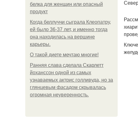
Север
белка для женщин или опасный
продукт
Рассм
Когда беллуччи сыграла Клеопатру,
хиари
ей было 36-37 лет, и именно тогда
прове
она находилась на вершине
Ключе
карьеры.
желуд
О такой диете мечтаю многие!
Ранняя слава сделала Скарлетт
йоханссон одной из самых
узнаваемых актрис голливуда, но за
глянцевым фасадом скрывалась
огромная неуверенность.