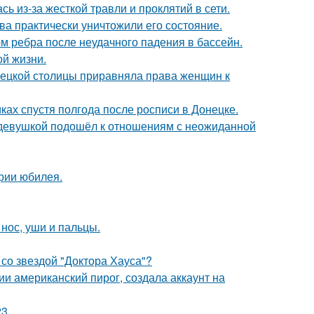
ь из-за жесткой травли и проклятий в сети.
ва практически уничтожили его состояние.
м ребра после неудачного падения в бассейн.
ой жизни.
мецкой столицы приравняла права женщин к
ках спустя полгода после росписи в Донецке.
 девушкой подошёл к отношениям с неожиданной
рии юбилея.
 нос, уши и пальцы.
со звездой "Доктора Хауса"?
и американский пирог, создала аккаунт на
3.