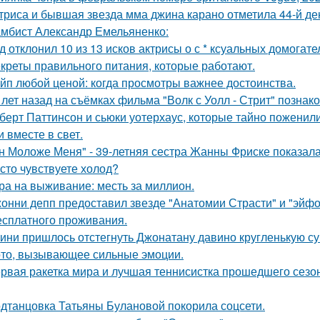
триса и бывшая звезда мма джина карано отметила 44-й де
мбист Александр Емельяненко:
д отклонил 10 из 13 исков актрисы о с * ксуальных домогате
креты правильного питания, которые работают.
йп любой ценой: когда просмотры важнее достоинства.
 лет назад на съёмках фильма "Волк с Уолл - Стрит" позна
берт Паттинсон и сьюки уотерхаус, которые тайно поженил
 вместе в свет.
н Моложе Меня" - 39-летняя сестра Жанны Фриске показала
сто чувствуете холод?
ра на выживание: месть за миллион.
онни депп предоставил звезде "Анатомии Страсти" и "эйфо
есплатного проживания.
ини пришлось отстегнуть Джонатану давино кругленькую су
то, вызывающее сильные эмоции.
рвая ракетка мира и лучшая теннисистка прошедшего сезон
дтанцовка Татьяны Булановой покорила соцсети.