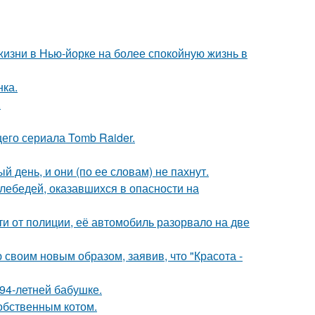
изни в Нью-йорке на более спокойную жизнь в
нка.
.
его сериала Tomb Raider.
 день, и они (по ее словам) не пахнут.
лебедей, оказавшихся в опасности на
и от полиции, её автомобиль разорвало на две
своим новым образом, заявив, что "Красота -
94-летней бабушке.
обственным котом.