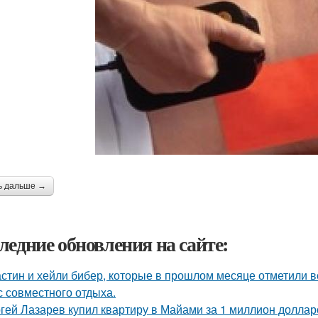
ь дальше →
ледние обновления на сайте:
стин и хейли бибер, которые в прошлом месяце отметили 
с совместного отдыха.
гей Лазарев купил квартиру в Майами за 1 миллион доллар