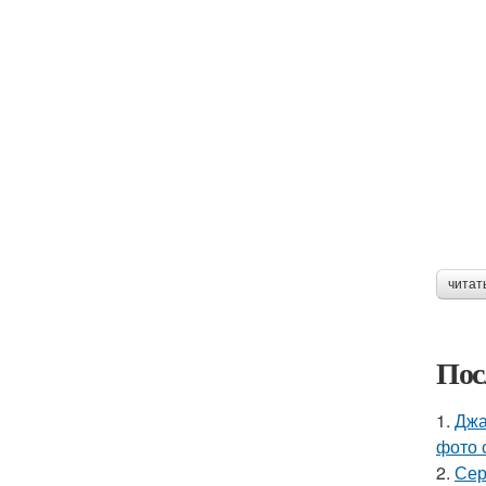
читат
Пос
1.
Джа
фото 
2.
Сер