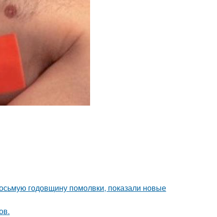
восьмую годовщину помолвки, показали новые
ов.