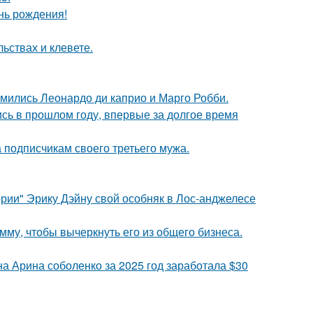
нь рождения!
льствах и клевете.
комились Леонардо ди каприо и Марго Робби.
ись в прошлом году, впервые за долгое время
 подписчикам своего третьего мужа.
рии" Эрику Дэйну свой особняк в Лос-анджелесе
мму, чтобы вычеркнуть его из общего бизнеса.
а Арина соболенко за 2025 год заработала $30