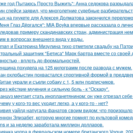
уже год Пытаюсь Просто Выжить": Анна седокова разрыдалас
ин спейси заявил, что многолетние судебные разбирательст
ых на пхукете для Алексея Долматова закончился переломо
Меня Глаз Дёргался": MIA Boyka впервые рассказала о личн
ледовав примеру скандинавских стран, администрация не
им в вопросах внешнего вида у воды.
man и Екатерина Мизулина тихо отметили свадьбу на Патри
тральный защитник "Бетиса" Марк бартра вместе со своей
зностью - вплоть до формальностей.
нщина похудела на 125 килограмм после развода с мужем.
ан охлобыстин похвастался спортивной формой в преддве
Китае украли и съели собаку с 1, 5 млн подписчиков.
рез жёсткие мучения и сильную боль - к "Оскару".
анцуз мечтает стать инопланетянином: он уже отрезал себе
чему у кого-то вес уходит легко, а у кого-то - нет?
ивия уайлд напугала фанатов своим видом: что произошло 
ннон Элизабет, которую многие помнят по культовой комеди
ans и за неделю заработала миллион долларов.
иянка чопра в февральском номере британского Vogue, 202