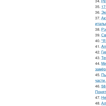
34.
Ре
35.
17
36.
Эк
37.
Ак
италь
38.
Рэ
39.
Св
40.
"Я
41.
Am
42.
Ги
43.
Те
44.
Ми
замёр
45.
Пь
части.
46.
58
Понят
47.
Не
48.
Ал